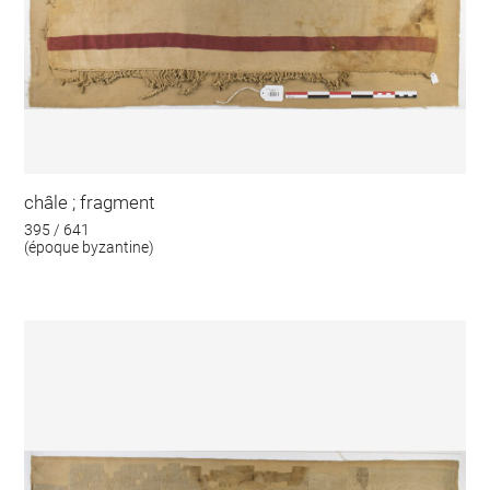
châle ; fragment
395 / 641
(époque byzantine)