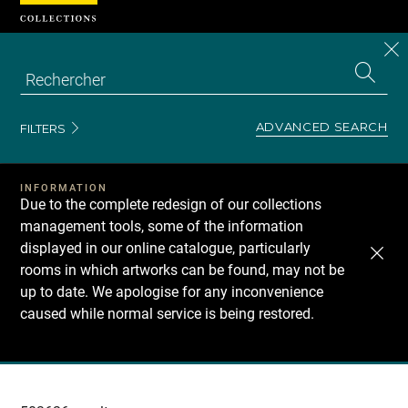
Cookies management panel
CL
Search
the
EN
S
collecti
Z
Se
ADVANCED SEARCH
FILTERS
INFORMATION
Due to the complete redesign of our collections
management tools, some of the information
displayed in our online catalogue, particularly
rooms in which artworks can be found, may not be
up to date. We apologise for any inconvenience
caused while normal service is being restored.
Recherche
dans
les