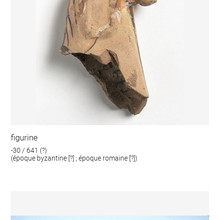
figurine
-30 / 641 (?)
(époque byzantine [?] ; époque romaine [?])