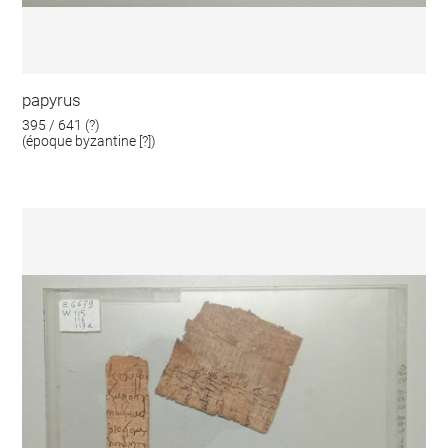
papyrus
395 / 641 (?)
(époque byzantine [?])