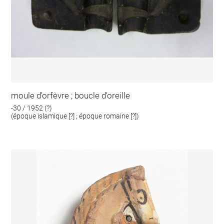
moule d'orfèvre ; boucle d'oreille
-30 / 1952 (?)
(époque islamique [?] ; époque romaine [?])