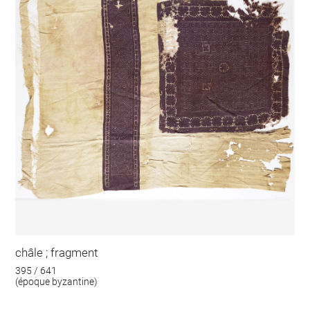
châle ; fragment
395 / 641
(époque byzantine)