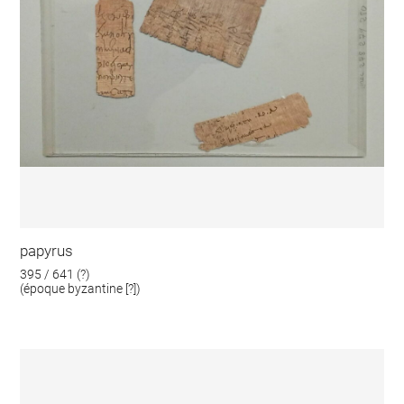
papyrus
395 / 641 (?)
(époque byzantine [?])