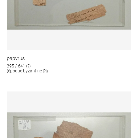
papyrus
395 / 641 (?)
(époque byzantine [?])