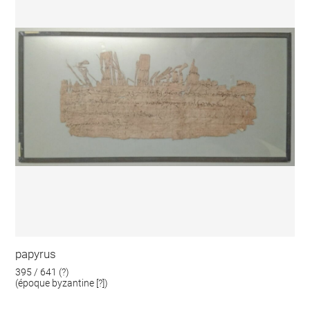
papyrus
395 / 641 (?)
(époque byzantine [?])