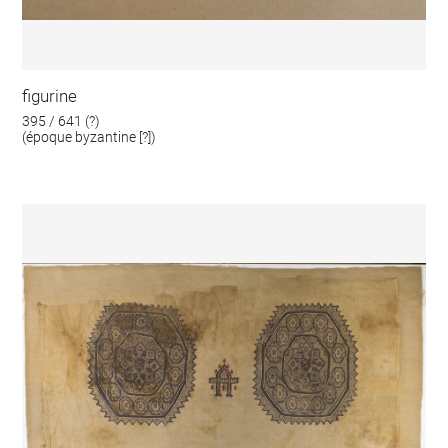
figurine
395 / 641 (?)
(époque byzantine [?])