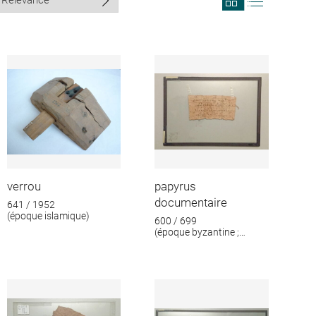
search
search
results
results
in
as
grid
list
format
verrou
papyrus
documentaire
641 / 1952
(époque islamique)
600 / 699
(époque byzantine ;
époque islamique)