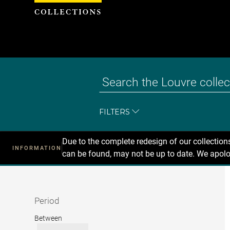
Cookies management panel
FILTERS
Due to the complete redesign of our collectio
INFORMATION
can be found, may not be up to date. We apolo
Recherche
dans
les
collections
Period
Period
Between