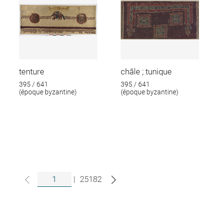
tenture
châle ; tunique
395 / 641
395 / 641
(époque byzantine)
(époque byzantine)
|
25182