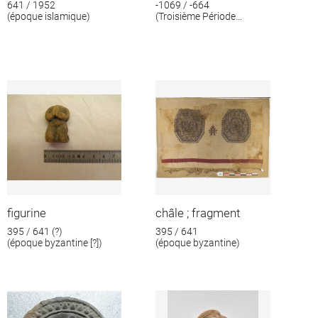
641 / 1952
-1069 / -664
(époque islamique)
(Troisième Période
intermédiaire)
figurine
châle ; fragment
395 / 641 (?)
395 / 641
(époque byzantine [?])
(époque byzantine)