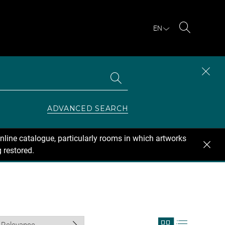
EN
Search
Search
CLOS
the
collections
SEAR
ZONE
ADVANCED SEARCH
nline catalogue, particularly rooms in which artworks
 restored.
View
View