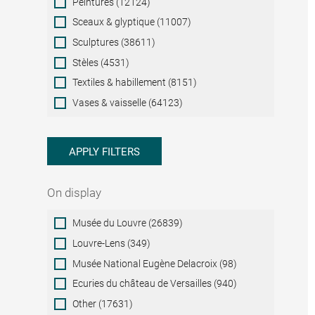
Peintures (12124)
Sceaux & glyptique (11007)
Sculptures (38611)
Stèles (4531)
Textiles & habillement (8151)
Vases & vaisselle (64123)
APPLY FILTERS
On display
On
Musée du Louvre (26839)
display
Louvre-Lens (349)
Musée National Eugène Delacroix (98)
Ecuries du château de Versailles (940)
Other (17631)