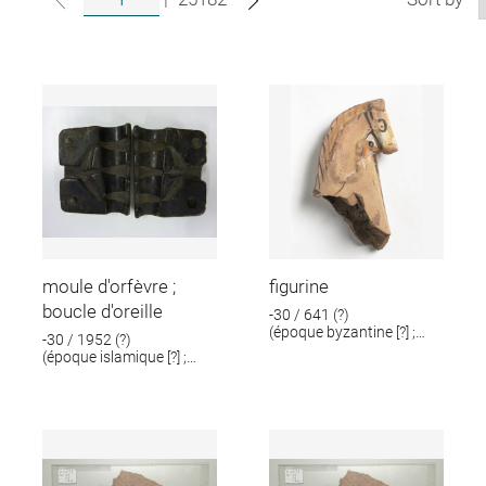
moule d'orfèvre ;
figurine
boucle d'oreille
-30 / 641 (?)
(époque byzantine [?] ;
-30 / 1952 (?)
époque romaine [?])
(époque islamique [?] ;
époque romaine [?])