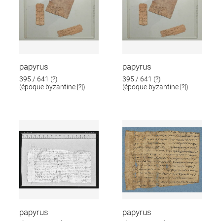
papyrus
papyrus
395 / 641 (?)
395 / 641 (?)
(époque byzantine [?])
(époque byzantine [?])
papyrus
papyrus