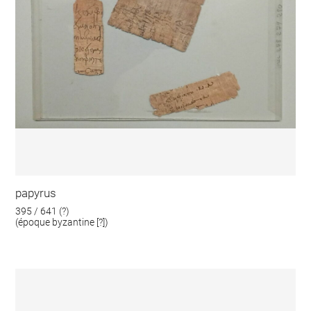
papyrus
395 / 641 (?)
(époque byzantine [?])