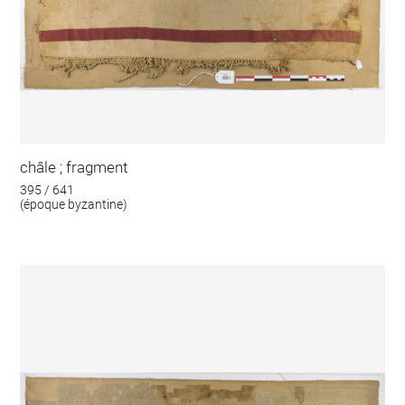
châle ; fragment
395 / 641
(époque byzantine)