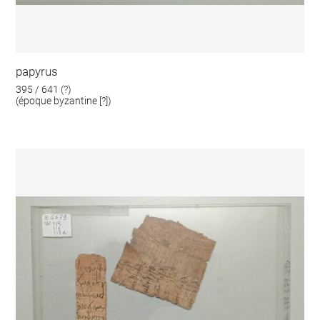
papyrus
395 / 641 (?)
(époque byzantine [?])