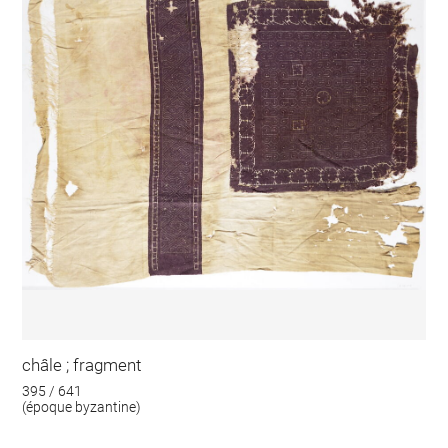
châle ; fragment
395 / 641
(époque byzantine)