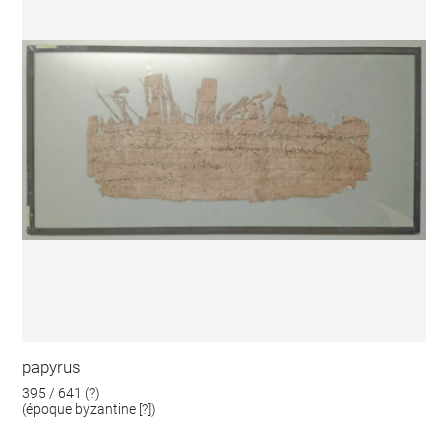
papyrus
395 / 641 (?)
(époque byzantine [?])