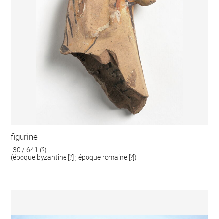
figurine
-30 / 641 (?)
(époque byzantine [?] ; époque romaine [?])