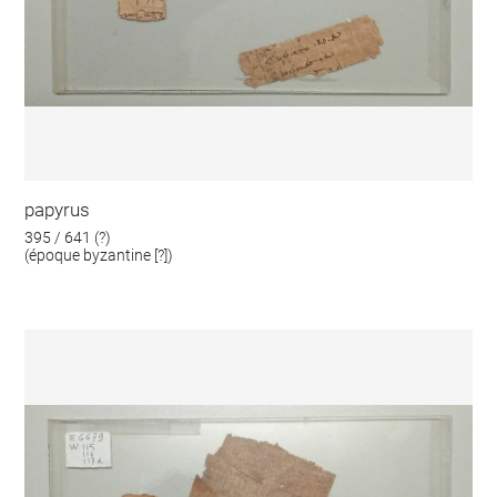
papyrus
395 / 641 (?)
(époque byzantine [?])