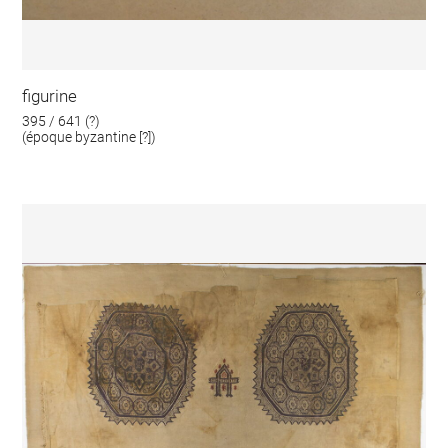
figurine
395 / 641 (?)
(époque byzantine [?])