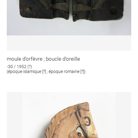
moule d'orfèvre ; boucle d'oreille
-30 / 1952 (?)
(époque islamique [?] ; époque romaine [?])