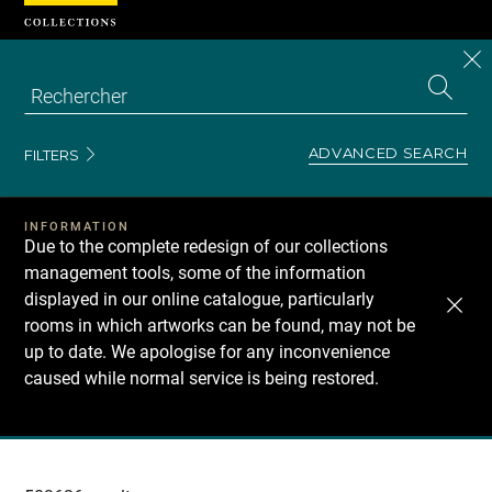
Cookies management panel
CL
Search
the
EN
S
collecti
Z
Se
ADVANCED SEARCH
FILTERS
INFORMATION
Due to the complete redesign of our collections
management tools, some of the information
displayed in our online catalogue, particularly
rooms in which artworks can be found, may not be
up to date. We apologise for any inconvenience
caused while normal service is being restored.
Recherche
dans
les