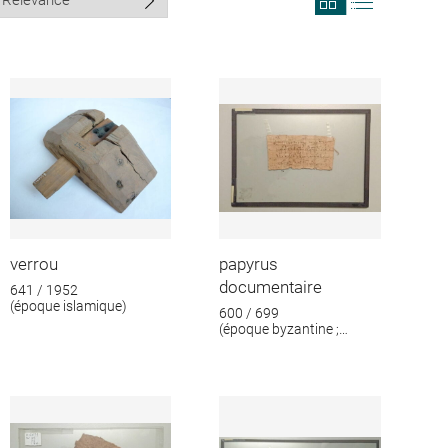
search
search
results
results
in
as
grid
list
format
verrou
papyrus
documentaire
641 / 1952
(époque islamique)
600 / 699
(époque byzantine ;
époque islamique)