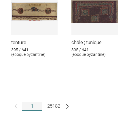
tenture
châle ; tunique
395 / 641
395 / 641
(époque byzantine)
(époque byzantine)
|
25182