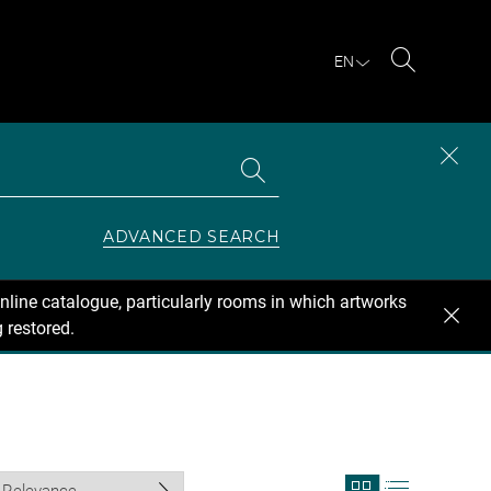
EN
Search
Search
CLOS
the
collections
SEAR
ZONE
ADVANCED SEARCH
nline catalogue, particularly rooms in which artworks
 restored.
View
View