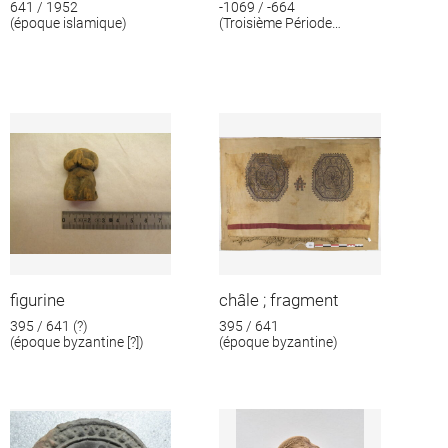
641 / 1952
-1069 / -664
(époque islamique)
(Troisième Période
intermédiaire)
figurine
châle ; fragment
395 / 641 (?)
395 / 641
(époque byzantine [?])
(époque byzantine)