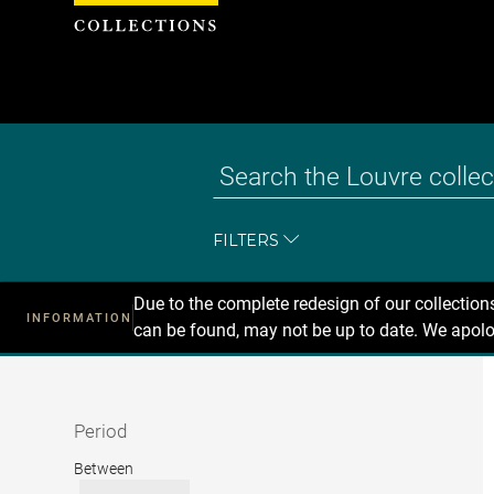
Cookies management panel
FILTERS
Due to the complete redesign of our collectio
INFORMATION
can be found, may not be up to date. We apolo
Recherche
dans
les
collections
Period
Period
Between