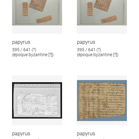
papyrus
papyrus
395 / 641 (?)
395 / 641 (?)
(époque byzantine [?])
(époque byzantine [?])
papyrus
papyrus