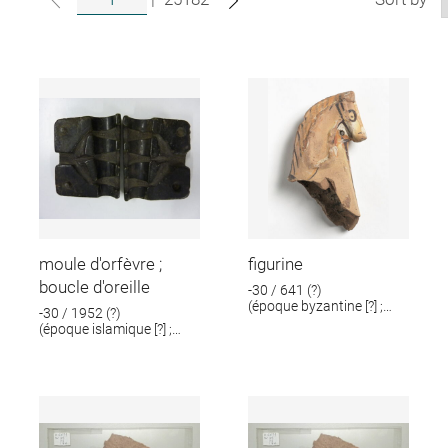
moule d'orfèvre ;
figurine
boucle d'oreille
-30 / 641 (?)
(époque byzantine [?] ;
-30 / 1952 (?)
époque romaine [?])
(époque islamique [?] ;
époque romaine [?])