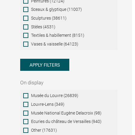
Peintures (12124)
Sceaux & glyptique (11007)
Sculptures (38611)
Stèles (4531)
Textiles & habillement (8151)
Vases & vaisselle (64123)
APPLY FILTERS
On display
On
Musée du Louvre (26839)
display
Louvre-Lens (349)
Musée National Eugène Delacroix (98)
Ecuries du château de Versailles (940)
Other (17631)