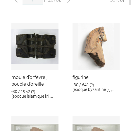
moule d'orfèvre ;
figurine
boucle d'oreille
-30 / 641 (?)
(époque byzantine [?] ;
-30 / 1952 (?)
époque romaine [?])
(époque islamique [?] ;
époque romaine [?])