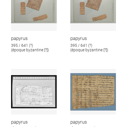
papyrus
papyrus
395 / 641 (?)
395 / 641 (?)
(époque byzantine [?])
(époque byzantine [?])
papyrus
papyrus