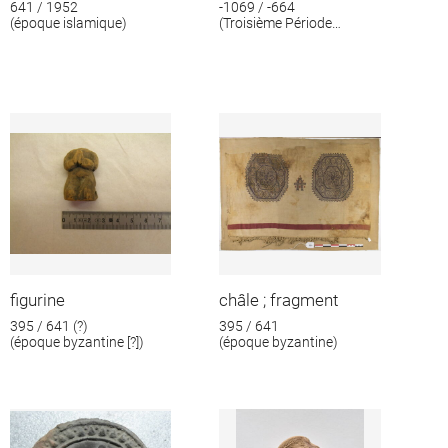
641 / 1952
-1069 / -664
(époque islamique)
(Troisième Période
intermédiaire)
figurine
châle ; fragment
395 / 641 (?)
395 / 641
(époque byzantine [?])
(époque byzantine)