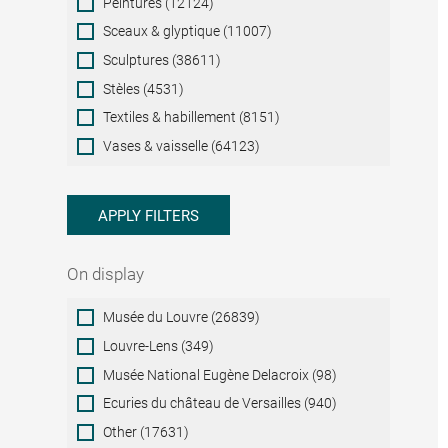
Peintures (12124)
Sceaux & glyptique (11007)
Sculptures (38611)
Stèles (4531)
Textiles & habillement (8151)
Vases & vaisselle (64123)
APPLY FILTERS
On display
On
Musée du Louvre (26839)
display
Louvre-Lens (349)
Musée National Eugène Delacroix (98)
Ecuries du château de Versailles (940)
Other (17631)