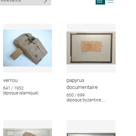
search
search
results
results
in
as
grid
list
format
verrou
papyrus
documentaire
641 / 1952
(époque islamique)
600 / 699
(époque byzantine ;
époque islamique)