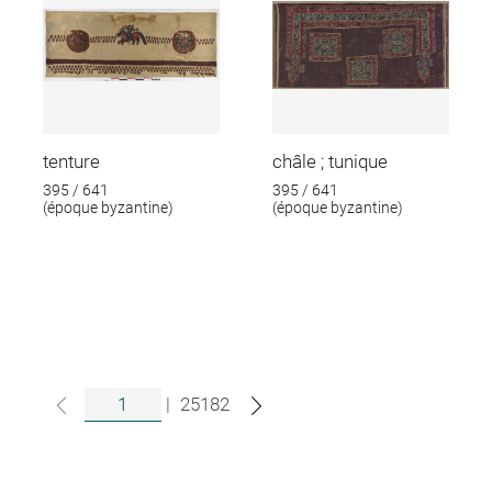
tenture
châle ; tunique
395 / 641
395 / 641
(époque byzantine)
(époque byzantine)
|
25182