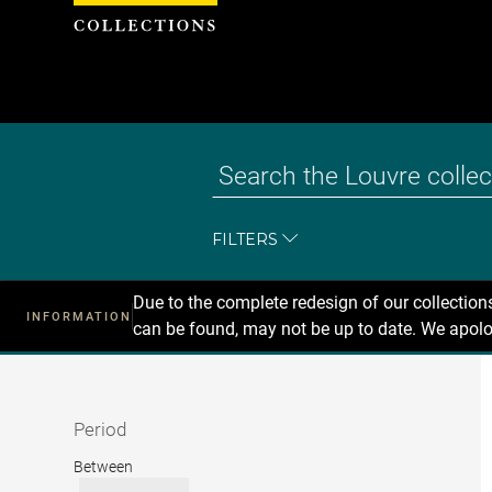
Cookies management panel
FILTERS
Due to the complete redesign of our collectio
INFORMATION
can be found, may not be up to date. We apolo
Recherche
dans
les
collections
Period
Period
Between