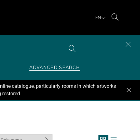
EN
Search
Search
CLOS
the
collections
SEAR
ZONE
ADVANCED SEARCH
nline catalogue, particularly rooms in which artworks
 restored.
View
View