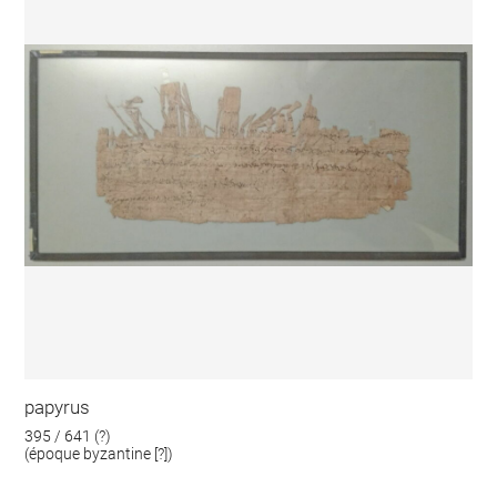
papyrus
395 / 641 (?)
(époque byzantine [?])