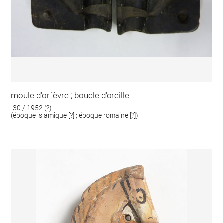
moule d'orfèvre ; boucle d'oreille
-30 / 1952 (?)
(époque islamique [?] ; époque romaine [?])