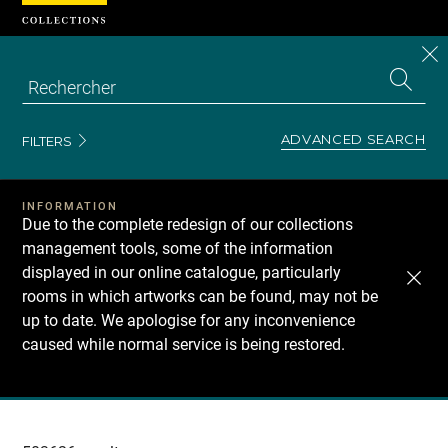
Cookies management panel
CL
Search
the
EN
S
collecti
Z
Se
ADVANCED SEARCH
FILTERS
INFORMATION
Due to the complete redesign of our collections
management tools, some of the information
displayed in our online catalogue, particularly
rooms in which artworks can be found, may not be
up to date. We apologise for any inconvenience
caused while normal service is being restored.
Recherche
dans
les