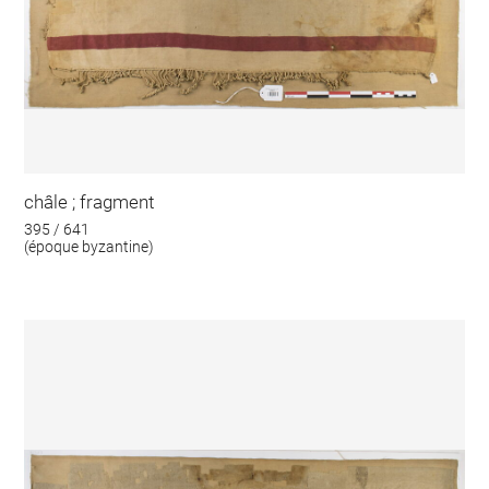
châle ; fragment
395 / 641
(époque byzantine)