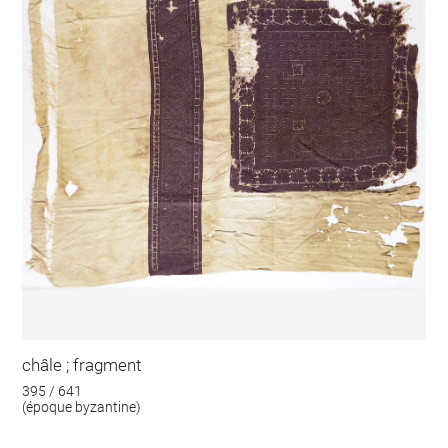
châle ; fragment
395 / 641
(époque byzantine)