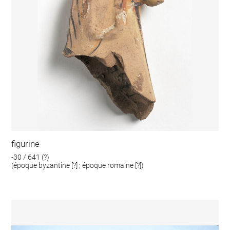
figurine
-30 / 641 (?)
(époque byzantine [?] ; époque romaine [?])