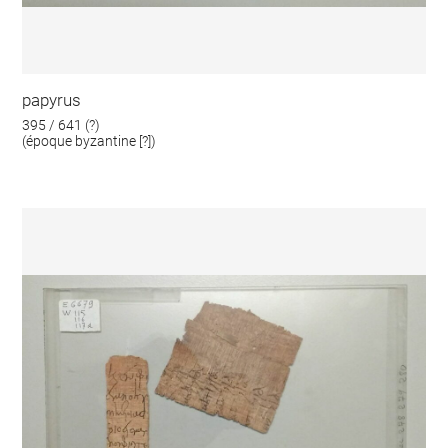
papyrus
395 / 641 (?)
(époque byzantine [?])