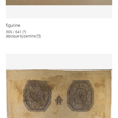
figurine
395 / 641 (?)
(époque byzantine [?])