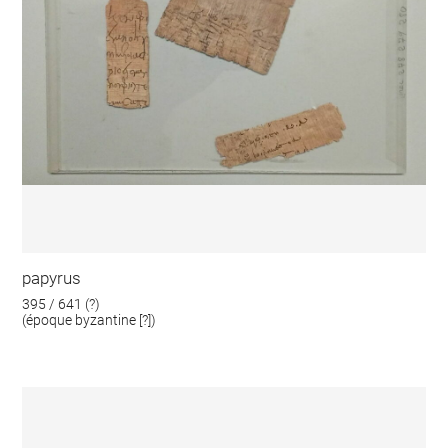
papyrus
395 / 641 (?)
(époque byzantine [?])