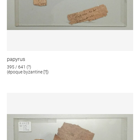
papyrus
395 / 641 (?)
(époque byzantine [?])