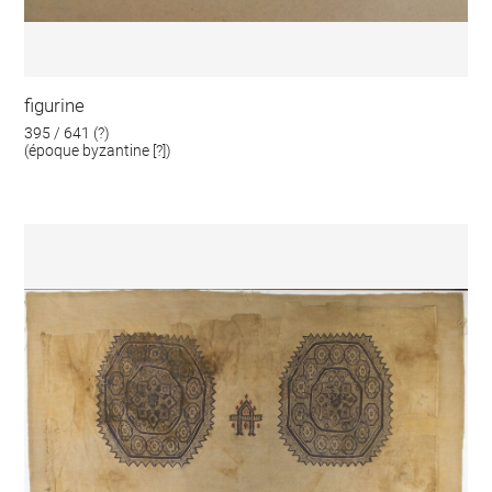
figurine
395 / 641 (?)
(époque byzantine [?])