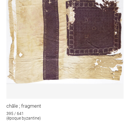
châle ; fragment
395 / 641
(époque byzantine)