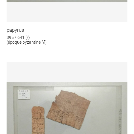
papyrus
395 / 641 (?)
(époque byzantine [?])