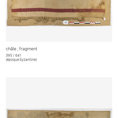
châle ; fragment
395 / 641
(époque byzantine)