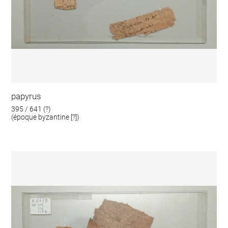
papyrus
395 / 641 (?)
(époque byzantine [?])