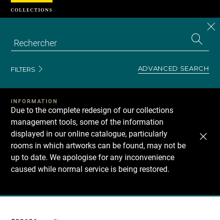
Cookies management panel
CL
Search
the
EN
S
collecti
Z
Se
ADVANCED SEARCH
FILTERS
INFORMATION
Due to the complete redesign of our collections
management tools, some of the information
displayed in our online catalogue, particularly
rooms in which artworks can be found, may not be
up to date. We apologise for any inconvenience
caused while normal service is being restored.
Recherche
dans
les