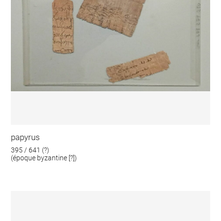
papyrus
395 / 641 (?)
(époque byzantine [?])