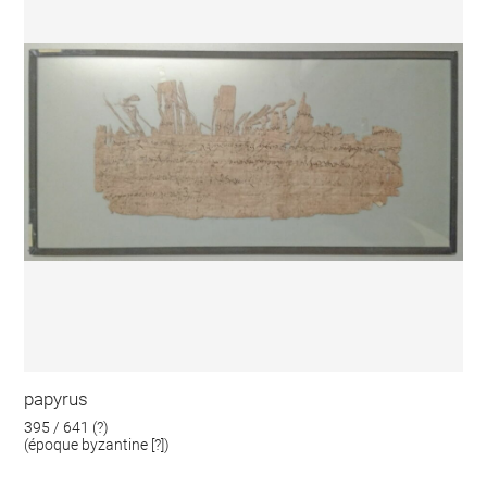
papyrus
395 / 641 (?)
(époque byzantine [?])