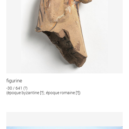
figurine
-30 / 641 (?)
(époque byzantine [?] ; époque romaine [?])