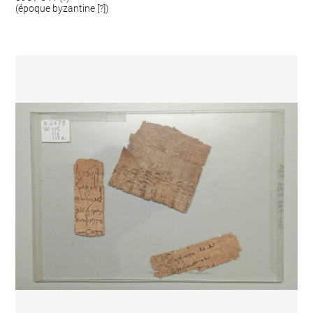
(époque byzantine [?])