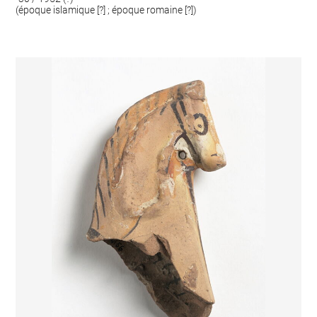
(époque islamique [?] ; époque romaine [?])