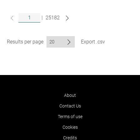
|
25182
Results per page
Export .csv
About
Contact Us
Terms of use
Cookies
Credits