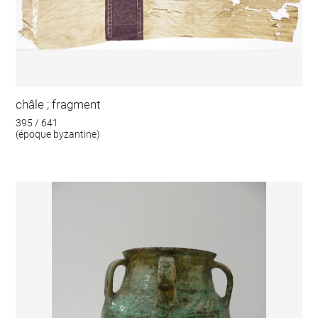
châle ; fragment
395 / 641
(époque byzantine)