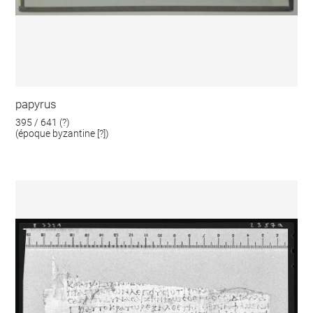
papyrus
395 / 641 (?)
(époque byzantine [?])