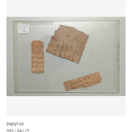
papyrus
395 / 641 (?)