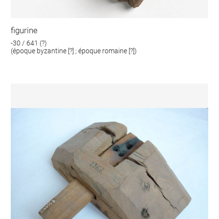
figurine
-30 / 641 (?)
(époque byzantine [?] ; époque romaine [?])