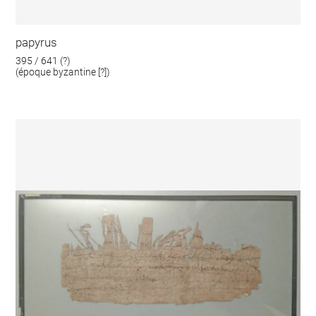
papyrus
395 / 641 (?)
(époque byzantine [?])