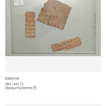
papyrus
395 / 641 (?)
(époque byzantine [?])