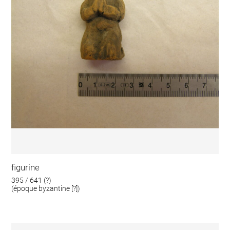
figurine
395 / 641 (?)
(époque byzantine [?])