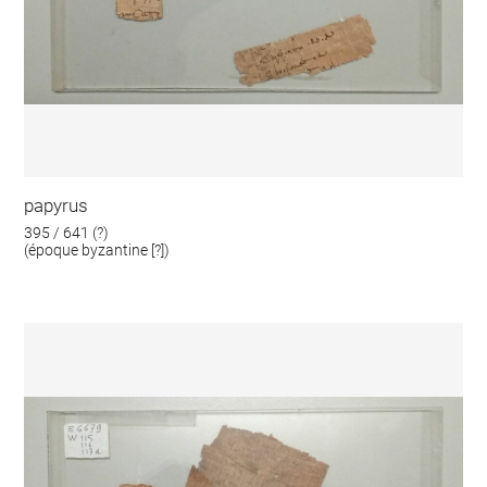
papyrus
395 / 641 (?)
(époque byzantine [?])