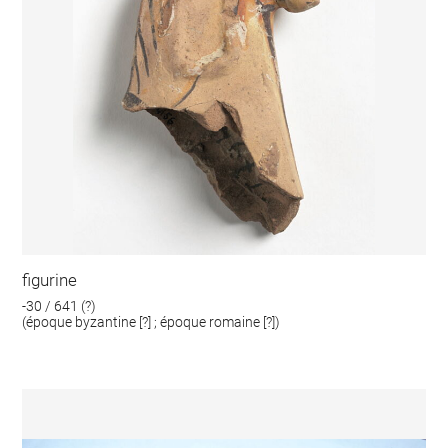
figurine
-30 / 641 (?)
(époque byzantine [?] ; époque romaine [?])