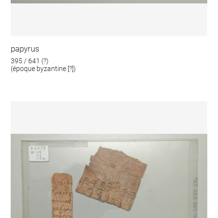
papyrus
395 / 641 (?)
(époque byzantine [?])