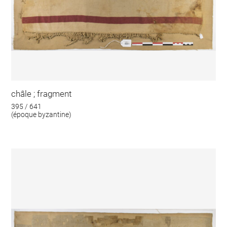
châle ; fragment
395 / 641
(époque byzantine)