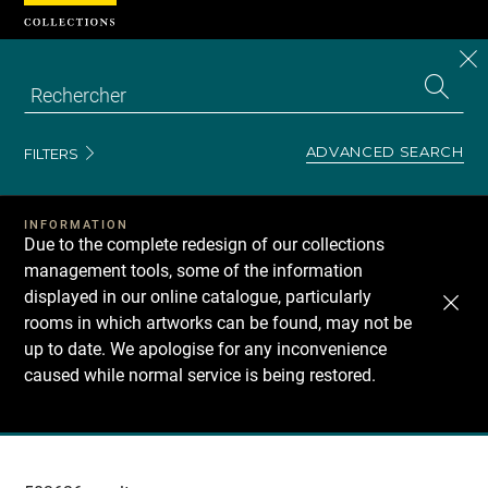
Cookies management panel
CL
Search
the
EN
S
collecti
Z
Se
ADVANCED SEARCH
FILTERS
INFORMATION
Due to the complete redesign of our collections
management tools, some of the information
displayed in our online catalogue, particularly
rooms in which artworks can be found, may not be
up to date. We apologise for any inconvenience
caused while normal service is being restored.
Recherche
dans
les