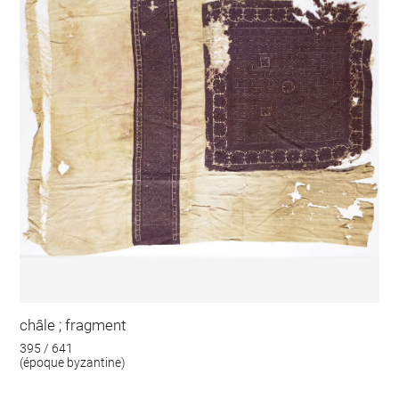
châle ; fragment
395 / 641
(époque byzantine)