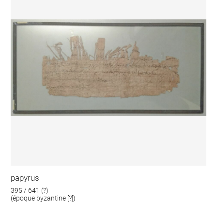
papyrus
395 / 641 (?)
(époque byzantine [?])