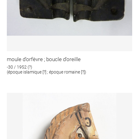
moule d'orfèvre ; boucle d'oreille
-30 / 1952 (?)
(époque islamique [?] ; époque romaine [?])