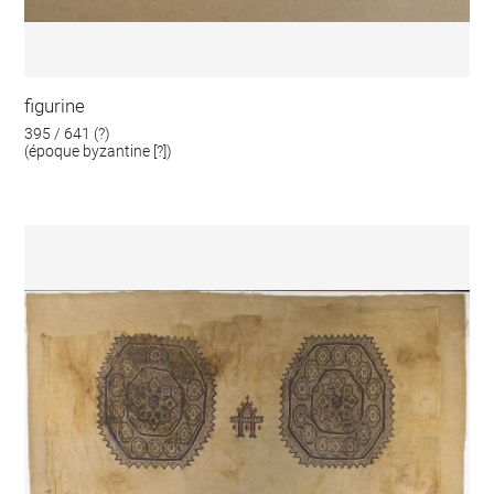
figurine
395 / 641 (?)
(époque byzantine [?])