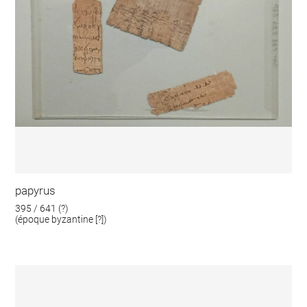
papyrus
395 / 641 (?)
(époque byzantine [?])