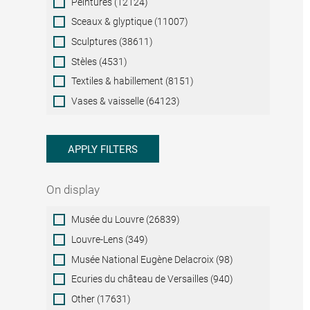
Peintures (12124)
Sceaux & glyptique (11007)
Sculptures (38611)
Stèles (4531)
Textiles & habillement (8151)
Vases & vaisselle (64123)
APPLY FILTERS
On display
On
Musée du Louvre (26839)
display
Louvre-Lens (349)
Musée National Eugène Delacroix (98)
Ecuries du château de Versailles (940)
Other (17631)