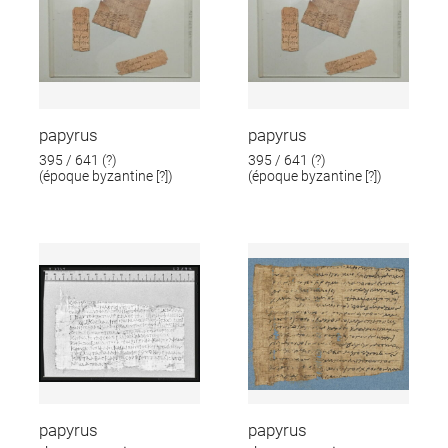
papyrus
papyrus
395 / 641 (?)
395 / 641 (?)
(époque byzantine [?])
(époque byzantine [?])
papyrus
papyrus