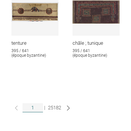
tenture
châle ; tunique
395 / 641
395 / 641
(époque byzantine)
(époque byzantine)
|
25182