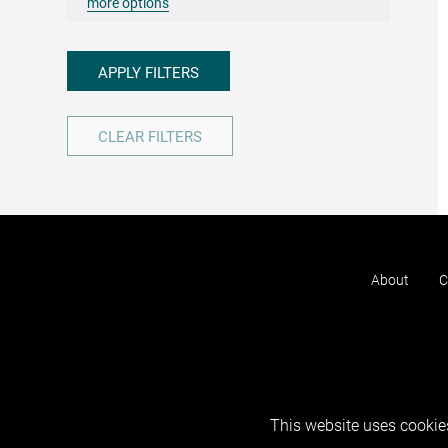
more options
APPLY FILTERS
CLEAR FILTERS
About
C
This website uses cookies