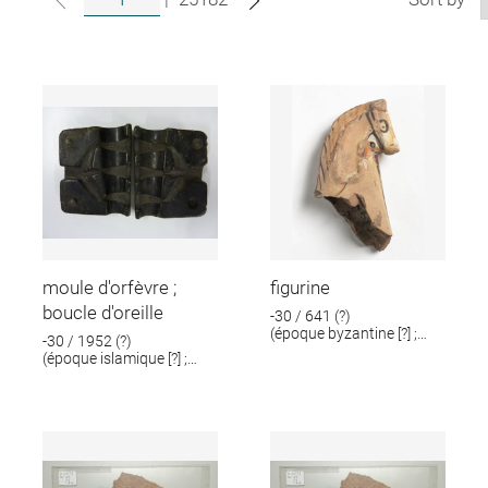
moule d'orfèvre ;
figurine
boucle d'oreille
-30 / 641 (?)
(époque byzantine [?] ;
-30 / 1952 (?)
époque romaine [?])
(époque islamique [?] ;
époque romaine [?])