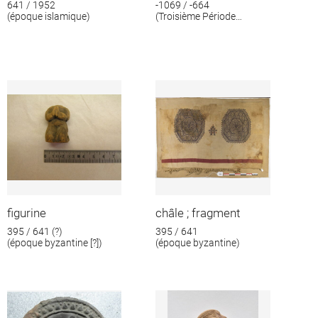
641 / 1952
-1069 / -664
(époque islamique)
(Troisième Période
intermédiaire)
figurine
châle ; fragment
395 / 641 (?)
395 / 641
(époque byzantine [?])
(époque byzantine)