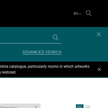
EN
Search
Search
CLOS
the
collections
SEAR
ZONE
ADVANCED SEARCH
nline catalogue, particularly rooms in which artworks
 restored.
View
View