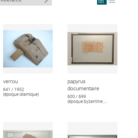
search
search
results
results
in
as
grid
list
format
verrou
papyrus
documentaire
641 / 1952
(époque islamique)
600 / 699
(époque byzantine ;
époque islamique)