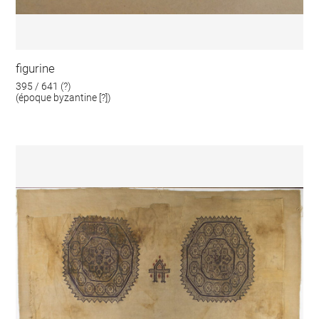
figurine
395 / 641 (?)
(époque byzantine [?])