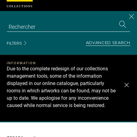
Cookies management panel
CL
Search
the
EN
S
collecti
Z
Se
ADVANCED SEARCH
FILTERS
INFORMATION
Due to the complete redesign of our collections
management tools, some of the information
displayed in our online catalogue, particularly
rooms in which artworks can be found, may not be
up to date. We apologise for any inconvenience
caused while normal service is being restored.
Recherche
dans
les