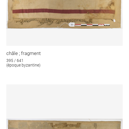
châle ; fragment
395 / 641
(époque byzantine)