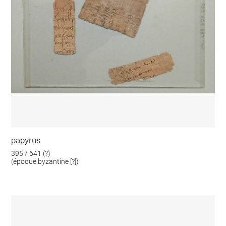
papyrus
395 / 641 (?)
(époque byzantine [?])