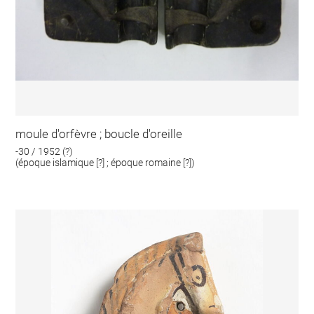
moule d'orfèvre ; boucle d'oreille
-30 / 1952 (?)
(époque islamique [?] ; époque romaine [?])