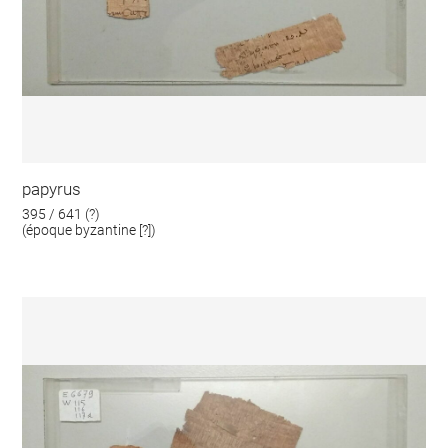
papyrus
395 / 641 (?)
(époque byzantine [?])