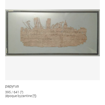
papyrus
395 / 641 (?)
(époque byzantine [?])