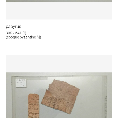
papyrus
395 / 641 (?)
(époque byzantine [?])