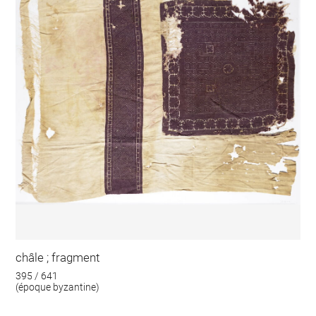
châle ; fragment
395 / 641
(époque byzantine)