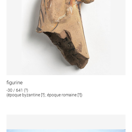
figurine
-30 / 641 (?)
(époque byzantine [?] ; époque romaine [?])