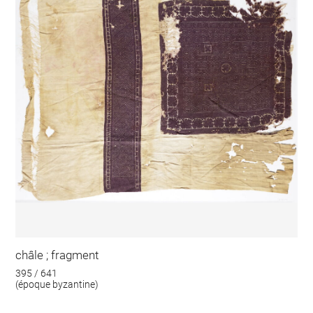
châle ; fragment
395 / 641
(époque byzantine)