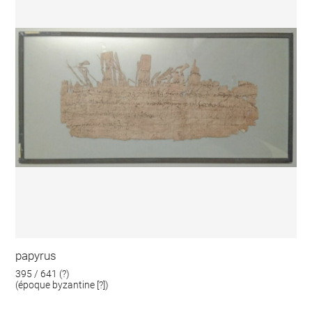
papyrus
395 / 641 (?)
(époque byzantine [?])