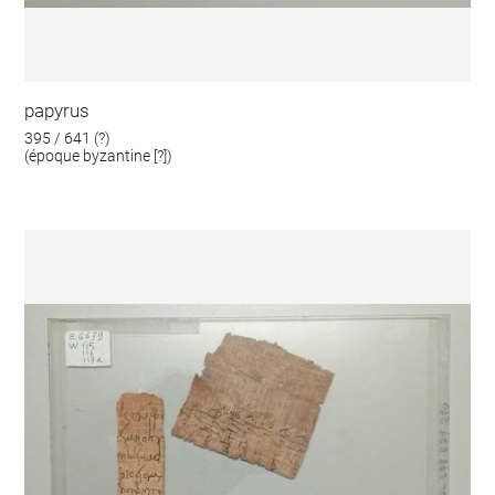
papyrus
395 / 641 (?)
(époque byzantine [?])