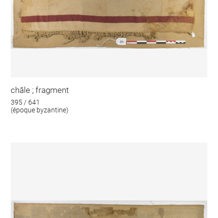
châle ; fragment
395 / 641
(époque byzantine)