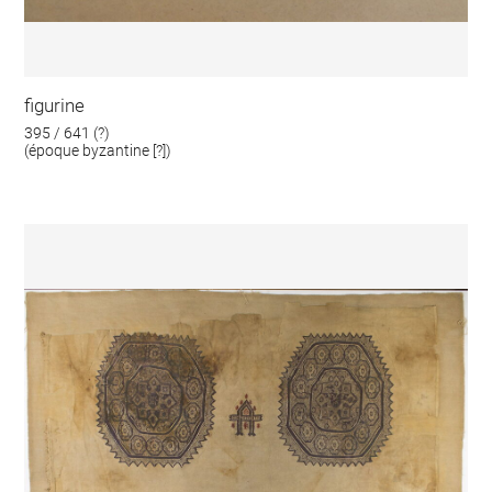
figurine
395 / 641 (?)
(époque byzantine [?])