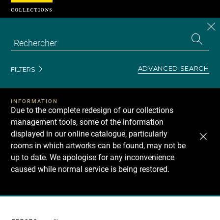
Cookies management panel
CL
Search
the
EN
S
collecti
Z
Se
ADVANCED SEARCH
FILTERS
INFORMATION
Due to the complete redesign of our collections
management tools, some of the information
displayed in our online catalogue, particularly
rooms in which artworks can be found, may not be
up to date. We apologise for any inconvenience
caused while normal service is being restored.
Recherche
dans
les