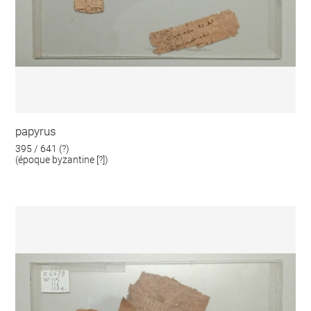
papyrus
395 / 641 (?)
(époque byzantine [?])