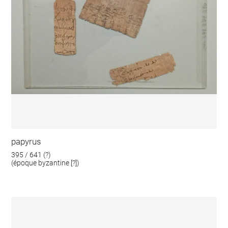
papyrus
395 / 641 (?)
(époque byzantine [?])