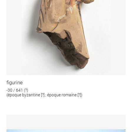
figurine
-30 / 641 (?)
(époque byzantine [?] ; époque romaine [?])