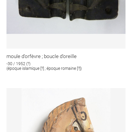
moule d'orfèvre ; boucle d'oreille
-30 / 1952 (?)
(époque islamique [?] ; époque romaine [?])