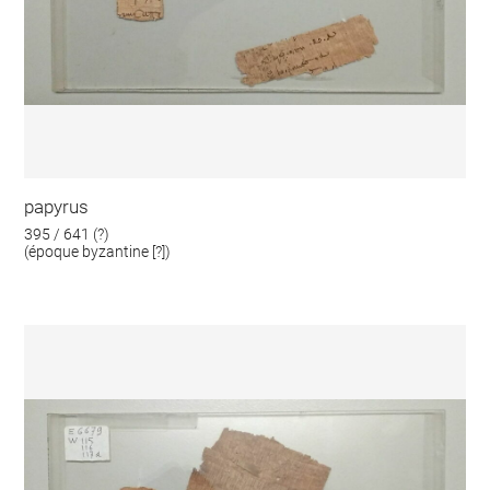
papyrus
395 / 641 (?)
(époque byzantine [?])