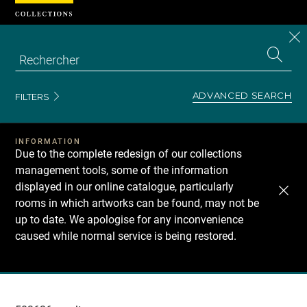
Cookies management panel
CL
Search
the
EN
S
collecti
Z
Se
ADVANCED SEARCH
FILTERS
INFORMATION
Due to the complete redesign of our collections
management tools, some of the information
displayed in our online catalogue, particularly
rooms in which artworks can be found, may not be
up to date. We apologise for any inconvenience
caused while normal service is being restored.
Recherche
dans
les