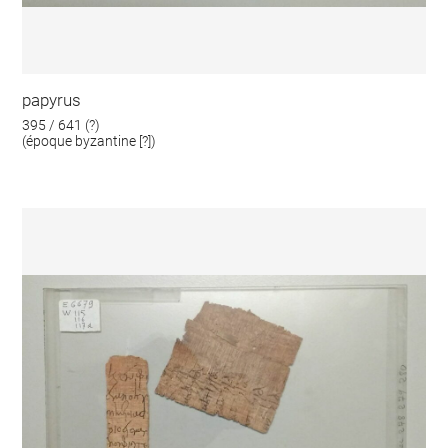
papyrus
395 / 641 (?)
(époque byzantine [?])