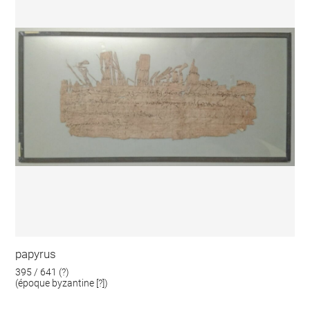
papyrus
395 / 641 (?)
(époque byzantine [?])