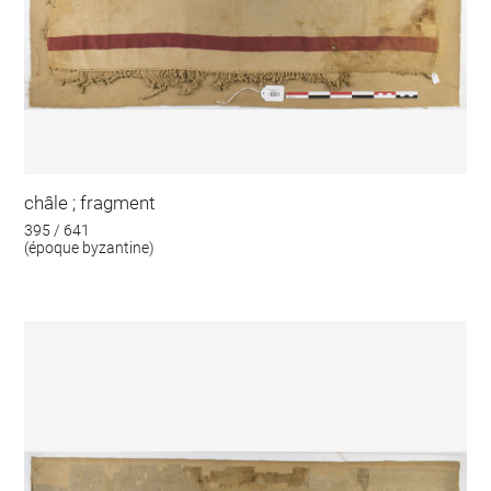
châle ; fragment
395 / 641
(époque byzantine)