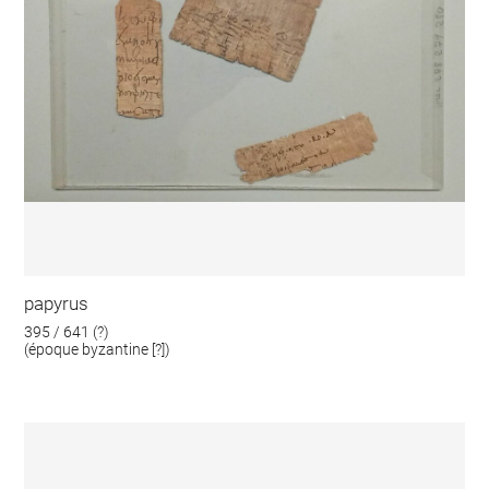
papyrus
395 / 641 (?)
(époque byzantine [?])