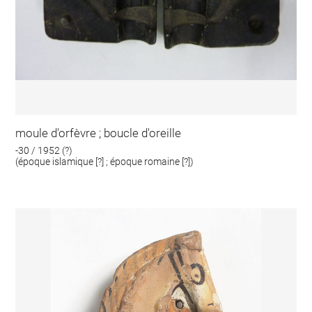
moule d'orfèvre ; boucle d'oreille
-30 / 1952 (?)
(époque islamique [?] ; époque romaine [?])