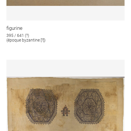
figurine
395 / 641 (?)
(époque byzantine [?])