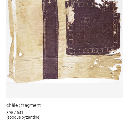
châle ; fragment
395 / 641
(époque byzantine)