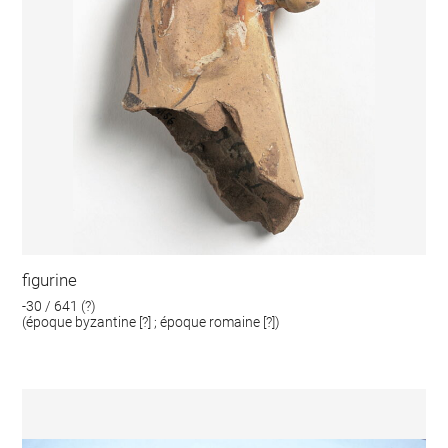
figurine
-30 / 641 (?)
(époque byzantine [?] ; époque romaine [?])