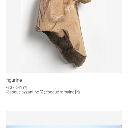
figurine
-30 / 641 (?)
(époque byzantine [?] ; époque romaine [?])