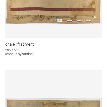
châle ; fragment
395 / 641
(époque byzantine)