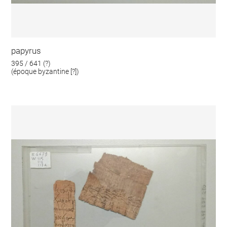
papyrus
395 / 641 (?)
(époque byzantine [?])