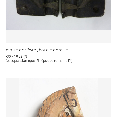
moule d'orfèvre ; boucle d'oreille
-30 / 1952 (?)
(époque islamique [?] ; époque romaine [?])