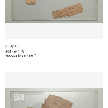
papyrus
395 / 641 (?)
(époque byzantine [?])