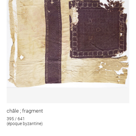
châle ; fragment
395 / 641
(époque byzantine)