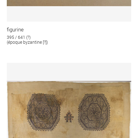
figurine
395 / 641 (?)
(époque byzantine [?])