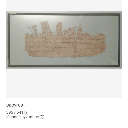
papyrus
395 / 641 (?)
(époque byzantine [?])