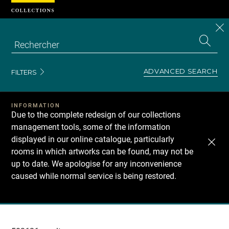
Cookies management panel
CL
Search
the
EN
S
collecti
Z
Se
ADVANCED SEARCH
FILTERS
INFORMATION
Due to the complete redesign of our collections
management tools, some of the information
displayed in our online catalogue, particularly
rooms in which artworks can be found, may not be
up to date. We apologise for any inconvenience
caused while normal service is being restored.
Recherche
dans
les