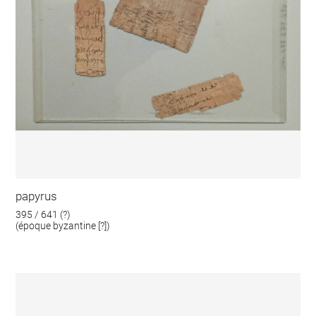
papyrus
395 / 641 (?)
(époque byzantine [?])