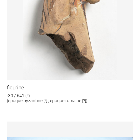
figurine
-30 / 641 (?)
(époque byzantine [?] ; époque romaine [?])