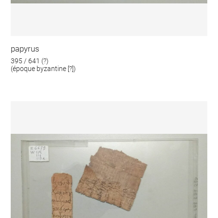
papyrus
395 / 641 (?)
(époque byzantine [?])