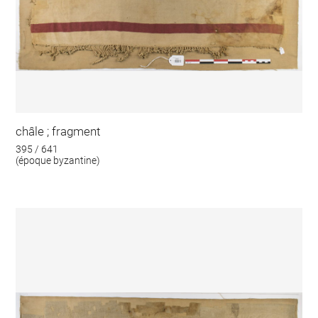
châle ; fragment
395 / 641
(époque byzantine)