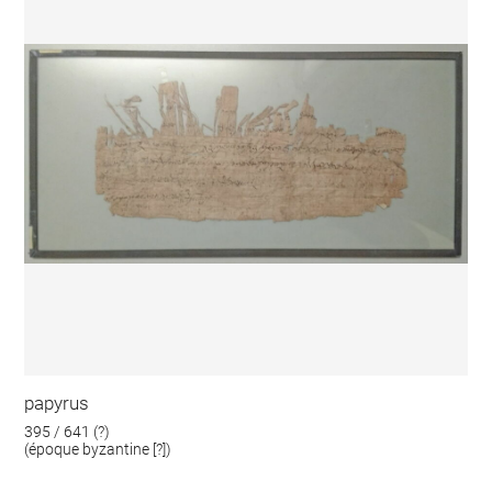
papyrus
395 / 641 (?)
(époque byzantine [?])