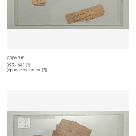
papyrus
395 / 641 (?)
(époque byzantine [?])