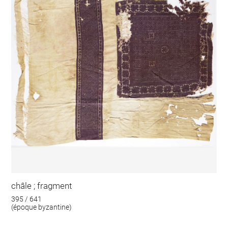
châle ; fragment
395 / 641
(époque byzantine)