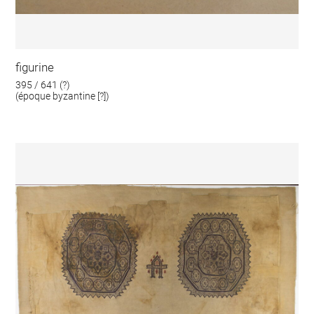
figurine
395 / 641 (?)
(époque byzantine [?])