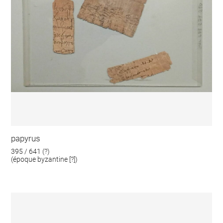
papyrus
395 / 641 (?)
(époque byzantine [?])