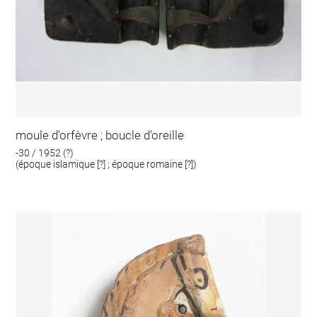
moule d'orfèvre ; boucle d'oreille
-30 / 1952 (?)
(époque islamique [?] ; époque romaine [?])