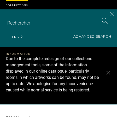
Cookies management panel
CL
Search
the
EN
S
collecti
Z
Se
ADVANCED SEARCH
FILTERS
INFORMATION
Due to the complete redesign of our collections
management tools, some of the information
displayed in our online catalogue, particularly
rooms in which artworks can be found, may not be
up to date. We apologise for any inconvenience
caused while normal service is being restored.
Recherche
dans
les