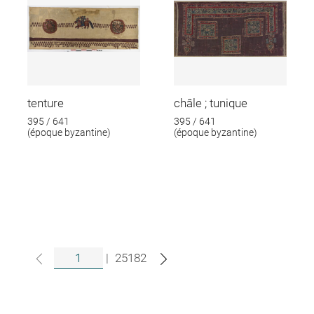
tenture
châle ; tunique
395 / 641
395 / 641
(époque byzantine)
(époque byzantine)
|
25182