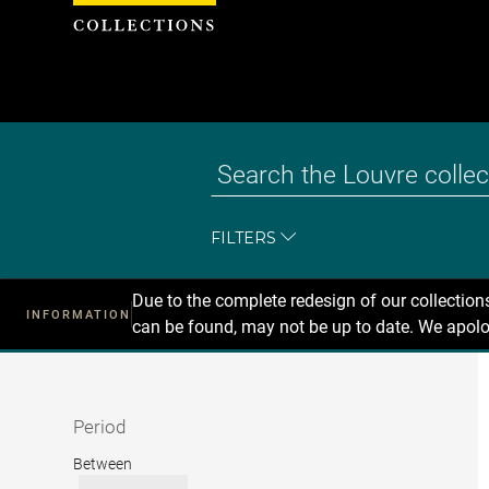
Cookies management panel
FILTERS
Due to the complete redesign of our collectio
INFORMATION
can be found, may not be up to date. We apolo
Recherche
dans
les
collections
Period
Period
Between