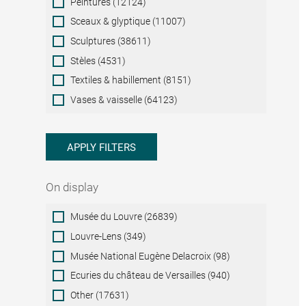
Peintures (12124)
Sceaux & glyptique (11007)
Sculptures (38611)
Stèles (4531)
Textiles & habillement (8151)
Vases & vaisselle (64123)
APPLY FILTERS
On display
On
Musée du Louvre (26839)
display
Louvre-Lens (349)
Musée National Eugène Delacroix (98)
Ecuries du château de Versailles (940)
Other (17631)