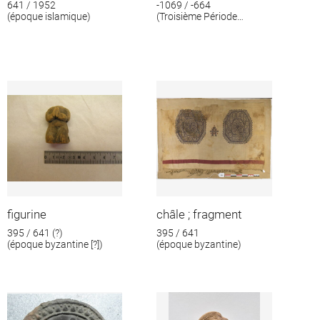
641 / 1952
-1069 / -664
(époque islamique)
(Troisième Période
intermédiaire)
figurine
châle ; fragment
395 / 641 (?)
395 / 641
(époque byzantine [?])
(époque byzantine)