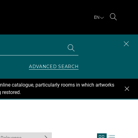
EN
Search
Search
CLOS
the
collections
SEAR
ZONE
ADVANCED SEARCH
nline catalogue, particularly rooms in which artworks
 restored.
View
View