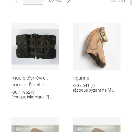
moule d'orfèvre ;
figurine
boucle d'oreille
-30 / 641 (?)
(époque byzantine [?] ;
-30 / 1952 (?)
époque romaine [?])
(époque islamique [?] ;
époque romaine [?])