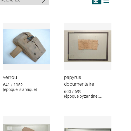
search
search
results
results
in
as
grid
list
format
verrou
papyrus
documentaire
641 / 1952
(époque islamique)
600 / 699
(époque byzantine ;
époque islamique)