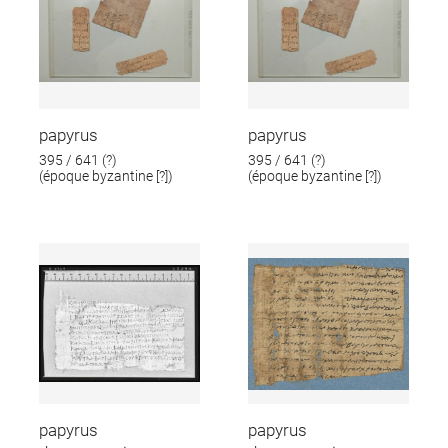
papyrus
papyrus
395 / 641 (?)
395 / 641 (?)
(époque byzantine [?])
(époque byzantine [?])
papyrus
papyrus