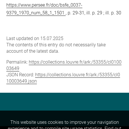
https://www.persee.fr/doc/bsfe_0037-
9379_1970_num_58_1_1501
, p. 29-31, ill. p. 29 ; ill. p. 30
Last updated on 15.07.2025
The contents of this entry do not necessarily take
account of the latest data.
Permalink:
https://collections.louvre.fr/ark:/53355/cl0100
03649
JSON Record:
https://collections.louvre.fr/ark:/53355/cl0
10003649.json
This website uses cookies to improve your navigation
experience and to compile site usage statistics.
Find out