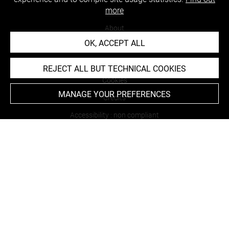
more
About
OK, ACCEPT ALL
Contact Us
Terms of use
REJECT ALL BUT TECHNICAL COOKIES
Cookies
MANAGE YOUR PREFERENCES
Credits
Accessibility : non compliant