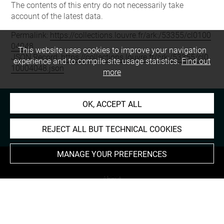
The contents of this entry do not necessarily take
account of the latest data.
Permalink:
https://collections.louvre.fr/ark:/53355/cl0100
04048
This website uses cookies to improve your navigation
JSON Record:
https://collections.louvre.fr/ark:/53355/cl0
experience and to compile site usage statistics.
Find out
10004048.json
more
OK, ACCEPT ALL
REJECT ALL BUT TECHNICAL COOKIES
MANAGE YOUR PREFERENCES
About
Contact Us
Terms of use