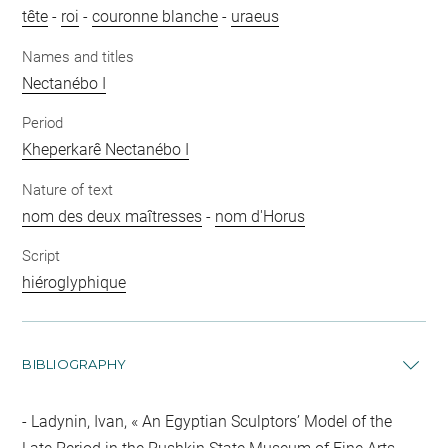
tête
-
roi
-
couronne blanche
-
uraeus
Names and titles
Nectanébo I
Period
Kheperkarê Nectanébo I
Nature of text
nom des deux maîtresses
-
nom d'Horus
Script
hiéroglyphique
BIBLIOGRAPHY
Ladynin, Ivan, « An Egyptian Sculptors’ Model of the