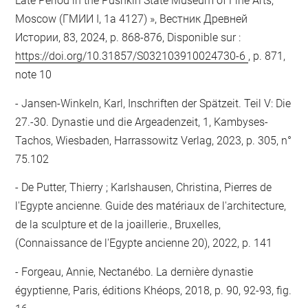
Late Period in the Pushkin State Museum of Fine Arts,
Moscow (ГМИИ I, 1a 4127) », Вестник Древней
Истории, 83, 2024, p. 868-876, Disponible sur :
https://doi.org/10.31857/S032103910024730-6
, p. 871,
note 10
Jansen-Winkeln, Karl, Inschriften der Spätzeit. Teil V: Die
27.-30. Dynastie und die Argeadenzeit, 1, Kambyses-
Tachos, Wiesbaden, Harrassowitz Verlag, 2023, p. 305, n°
75.102
De Putter, Thierry ; Karlshausen, Christina, Pierres de
l'Egypte ancienne. Guide des matériaux de l'architecture,
de la sculpture et de la joaillerie., Bruxelles,
(Connaissance de l'Egypte ancienne 20), 2022, p. 141
Forgeau, Annie, Nectanébo. La dernière dynastie
égyptienne, Paris, éditions Khéops, 2018, p. 90, 92-93, fig.