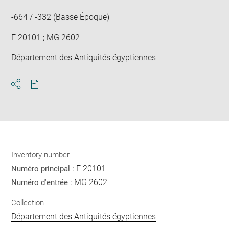
win
-664 / -332 (Basse Époque)
E 20101 ; MG 2602
Département des Antiquités égyptiennes
Download
Share
pdf
Inventory number
E 20101
Numéro principal :
MG 2602
Numéro d'entrée :
Collection
Département des Antiquités égyptiennes