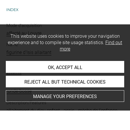
INDEX
Mode d'acquisition
affecté au Louvre
This website uses cookies to improve your navigation
experience and to compile site usage statistics.
Find out
Name
more
figurine d'Isis allaitant
Materials
OK, ACCEPT ALL
stéatite
REJECT ALL BUT TECHNICAL COOKIES
Techniques
ronde-bosse
MANAGE YOUR PREFERENCES
Description/Features
allaitement du dieu enfant
-
assis
-
mèche de l'enfance
-
cornes disquées
-
Isis
-
Harpocrate
-
nu
Period