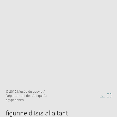
Enlarge
Image
© 2012 Musée du Louvre /
image
caption:
Département des Antiquités
in
Downlo
Enla
égyptiennes
new
image
ima
window
in
figurine d'Isis allaitant
new