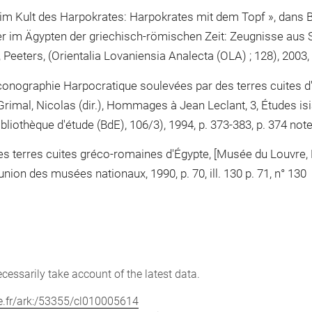
im Kult des Harpokrates: Harpokrates mit dem Topf », dans B
ter im Ägypten der griechisch-römischen Zeit: Zeugnisse aus 
, Peeters, (Orientalia Lovaniensia Analecta (OLA) ; 128), 2003,
iconographie Harpocratique soulevées par des terres cuites 
; Grimal, Nicolas (dir.), Hommages à Jean Leclant, 3, Études isi
ibliothèque d'étude (BdE), 106/3), 1994, p. 373-383, p. 374 note
s terres cuites gréco-romaines d'Égypte, [Musée du Louvre,
union des musées nationaux, 1990, p. 70, ill. 130 p. 71, n° 130
cessarily take account of the latest data.
vre.fr/ark:/53355/cl010005614