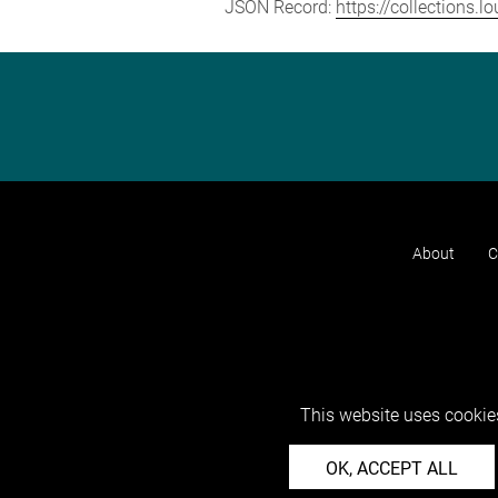
JSON Record:
https://collections.
About
C
This website uses cookies
OK, ACCEPT ALL