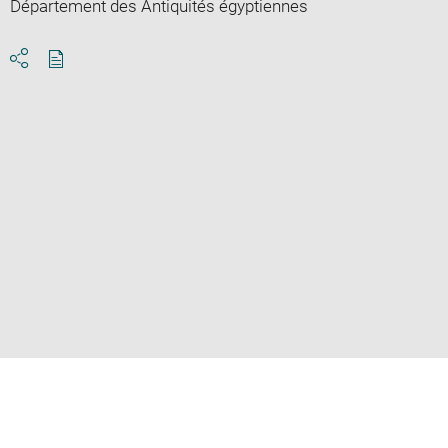
Département des Antiquités égyptiennes
Download
Share
pdf