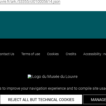
louvre.fr/ark:/53355/cl010005614.json
ontact Us
Terms of use
Cookies
Credits
Accessibility : 
 to improve your navigation experience and to compile site usag
REJECT ALL BUT TECHNICAL COOKIES
MANAGE