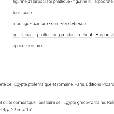
figurine d'Harpocrate phallique
-
figurine d'Harpocrate
terre cuite
moulage
-
peinture
-
demi-ronde-bosse
pot
-
tenant
-
phallus long pendant
-
debout
-
Harpocra
époque romaine
été de l'Égypte ptolémaïque et romaine, Paris, Éditions Picard, 
 et culte domestique : bestiaire de l’Egypte gréco-romaine. R
014, p. 29 note 151