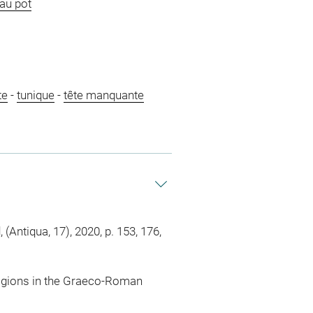
 au pot
te
-
tunique
-
tête manquante
(Antiqua, 17), 2020, p. 153, 176,
eligions in the Graeco-Roman