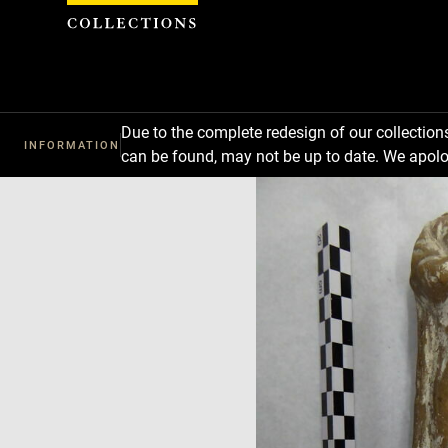
Cookies management panel
Due to the complete redesign of our collectio
INFORMATION
can be found, may not be up to date. We apolo
Download
Next
Previous