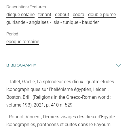
Description/Features
disque solaire
-
tenant
-
debout
-
cobra
-
double plume
-
guirlande
-
anglaises
-
Isis
-
tunique
-
baudrier
Period
époque romaine
BIBLIOGRAPHY
Tallet, Gaëlle, La splendeur des dieux : quatre études
iconographiques sur l'hellénisme égyptien, Leiden ;
Boston, Brill, (Religions in the Graeco-Roman world ;
volume 193), 2021, p. 410 n. 529
Rondot, Vincent, Derniers visages des dieux d’Egypte :
iconographies, panthéons et cultes dans le Fayoum