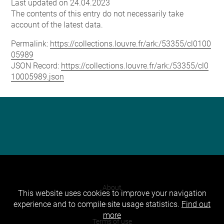
Last updated on 24.04.2023
The contents of this entry do not necessarily take
account of the latest data.
Permalink:
https://collections.louvre.fr/ark:/53355/cl0100
05989
JSON Record:
https://collections.louvre.fr/ark:/53355/cl0
10005989.json
About
This website uses cookies to improve your navigation
experience and to compile site usage statistics.
Find out
Contact Us
more
Terms of use