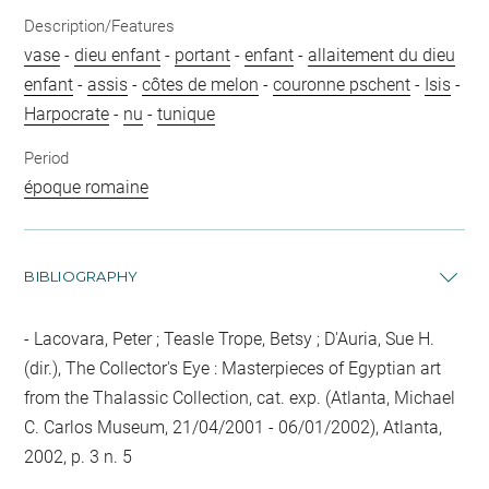
Description/Features
vase
-
dieu enfant
-
portant
-
enfant
-
allaitement du dieu
enfant
-
assis
-
côtes de melon
-
couronne pschent
-
Isis
-
Harpocrate
-
nu
-
tunique
Period
époque romaine
BIBLIOGRAPHY
Lacovara, Peter ; Teasle Trope, Betsy ; D'Auria, Sue H.
(dir.), The Collector's Eye : Masterpieces of Egyptian art
from the Thalassic Collection, cat. exp. (Atlanta, Michael
C. Carlos Museum, 21/04/2001 - 06/01/2002), Atlanta,
2002, p. 3 n. 5