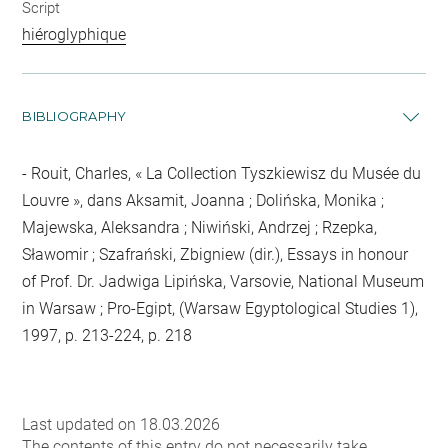
Script
hiéroglyphique
BIBLIOGRAPHY
Rouit, Charles, « La Collection Tyszkiewisz du Musée du
Louvre », dans Aksamit, Joanna ; Dolińska, Monika ;
Majewska, Aleksandra ; Niwiński, Andrzej ; Rzepka,
Sławomir ; Szafrański, Zbigniew (dir.), Essays in honour
of Prof. Dr. Jadwiga Lipińska, Varsovie, National Museum
in Warsaw ; Pro-Egipt, (Warsaw Egyptological Studies 1),
1997, p. 213-224, p. 218
Last updated on 18.03.2026
The contents of this entry do not necessarily take