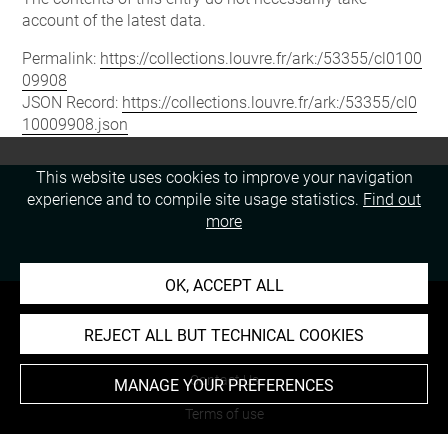
account of the latest data.
Permalink:
https://collections.louvre.fr/ark:/53355/cl0100
09908
JSON Record:
https://collections.louvre.fr/ark:/53355/cl0
10009908.json
This website uses cookies to improve your navigation
experience and to compile site usage statistics.
Find out
more
OK, ACCEPT ALL
REJECT ALL BUT TECHNICAL COOKIES
About
Contact Us
MANAGE YOUR PREFERENCES
Terms of use