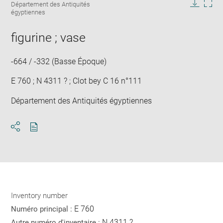
caption:
Département des Antiquités
in
Downlo
Enla
égyptiennes
new
image
ima
window
in
figurine ; vase
new
win
-664 / -332 (Basse Époque)
E 760 ; N 4311 ? ; Clot bey C 16 n°111
Département des Antiquités égyptiennes
Download
Share
pdf
Inventory number
E 760
Numéro principal :
N 4311 ?
Autre numéro d'inventaire :