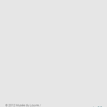
Enlarge
Image
© 2012 Musée du Louvre /
image