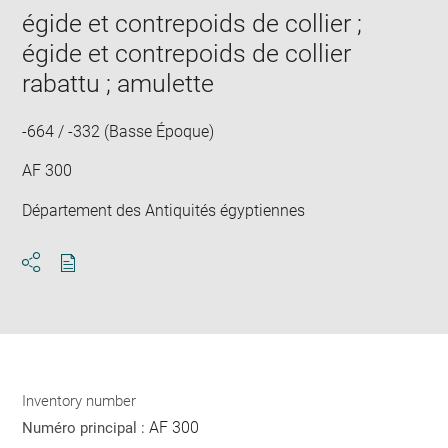
new
égide et contrepoids de collier ;
win
égide et contrepoids de collier
rabattu ; amulette
-664 / -332 (Basse Époque)
AF 300
Département des Antiquités égyptiennes
Download
Share
pdf
Inventory number
AF 300
Numéro principal :