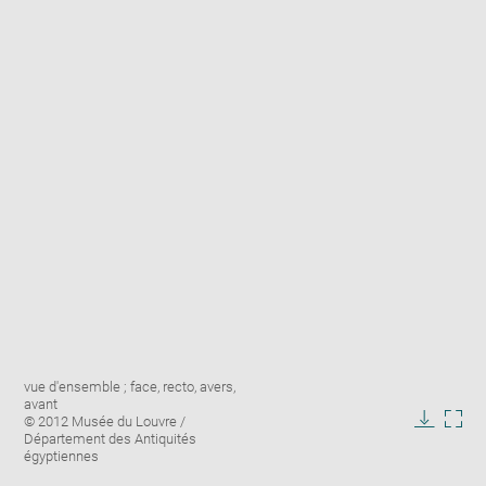
Enlarge
Image
vue d'ensemble ; face, recto, avers,
image
caption:
avant
in
© 2012 Musée du Louvre /
new
Downlo
Enla
Département des Antiquités
window
égyptiennes
image
ima
in