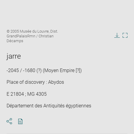
Enlarge
Image
© 2005 Musée du Louvre, Dist.
image
caption:
GrandPalaisRmn / Christian
in
Downlo
Enla
Décamps
new
image
ima
window
in
jarre
new
win
-2045 / -1680 (?) (Moyen Empire [?])
Place of discovery : Abydos
E 21804 ; MG 4305
Département des Antiquités égyptiennes
Download
Share
pdf