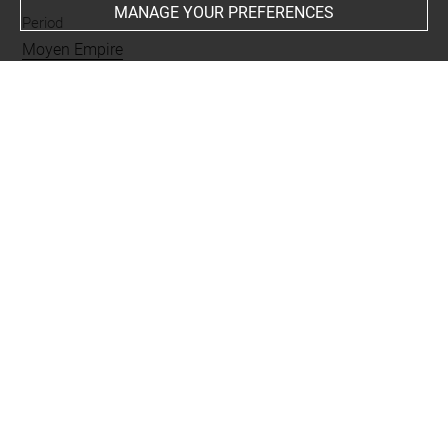
MANAGE YOUR PREFERENCES
Period
Moyen Empire
Places
Abydos
BIBLIOGRAPHY
Kemp, Barry John ; Merrillees, Robert S, Minoan Pottery
in Second Millennium Egypte, Mainz am Rhein, Verlag
Philipp von Zabern, 1980, p. 211, fig. 68
Amélineau, Emile, Les nouvelles fouilles d'Abydos 1895-
1896. Compte rendu in extenso des fouilles, description
des monuments et objets découverts, Paris, Ernest
Leroux, 1899, p. 192-193, pl. XI, A5