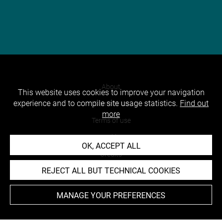
About
This website uses cookies to improve your navigation
experience and to compile site usage statistics.
Find out
Contact Us
more
Terms of use
Cookies
OK, ACCEPT ALL
Credits
REJECT ALL BUT TECHNICAL COOKIES
Accessibility : non compliant
MANAGE YOUR PREFERENCES