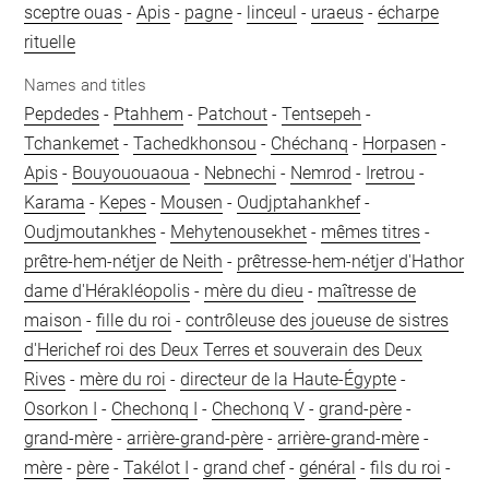
sceptre ouas
-
Apis
-
pagne
-
linceul
-
uraeus
-
écharpe
rituelle
Names and titles
Pepdedes
-
Ptahhem
-
Patchout
-
Tentsepeh
-
Tchankemet
-
Tachedkhonsou
-
Chéchanq
-
Horpasen
-
Apis
-
Bouyououaoua
-
Nebnechi
-
Nemrod
-
Iretrou
-
Karama
-
Kepes
-
Mousen
-
Oudjptahankhef
-
Oudjmoutankhes
-
Mehytenousekhet
-
mêmes titres
-
prêtre-hem-nétjer de Neith
-
prêtresse-hem-nétjer d'Hathor
dame d'Hérakléopolis
-
mère du dieu
-
maîtresse de
maison
-
fille du roi
-
contrôleuse des joueuse de sistres
d'Herichef roi des Deux Terres et souverain des Deux
Rives
-
mère du roi
-
directeur de la Haute-Égypte
-
Osorkon I
-
Chechonq I
-
Chechonq V
-
grand-père
-
grand-mère
-
arrière-grand-père
-
arrière-grand-mère
-
mère
-
père
-
Takélot I
-
grand chef
-
général
-
fils du roi
-