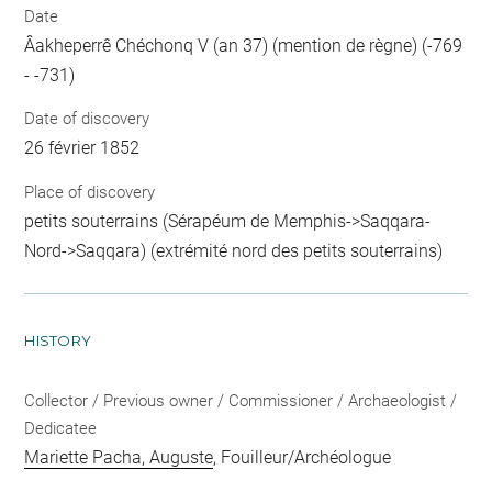
Date
Âakheperrê Chéchonq V (an 37) (mention de règne) (-769
- -731)
Date of discovery
26 février 1852
Place of discovery
petits souterrains (Sérapéum de Memphis->Saqqara-
Nord->Saqqara) (extrémité nord des petits souterrains)
HISTORY
Collector / Previous owner / Commissioner / Archaeologist /
Dedicatee
Mariette Pacha, Auguste
, Fouilleur/Archéologue