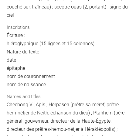
couché sur, traîneau) ; sceptre ouas (2, portant) ; signe du
ciel
Inscriptions
Écriture :
hiéroglyphique (15 lignes et 15 colonnes)
Nature du texte :
date
épitaphe
nom de couronnement
nom de naissance
Names and titles
Chechonq V ; Apis ; Horpasen (prêtre-sa-méref, prêtre-
hem-nétjer de Neith, échanson du dieu) ; Ptahhem (père,
général, gouverneur, directeur de la Haute-Égypte,
directeur des prêtres-hemou-nétjer à Hérakléopolis) ;