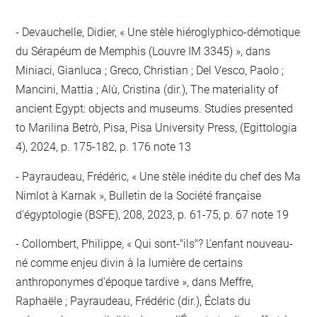
Devauchelle, Didier, « Une stèle hiéroglyphico-démotique
du Sérapéum de Memphis (Louvre IM 3345) », dans
Miniaci, Gianluca ; Greco, Christian ; Del Vesco, Paolo ;
Mancini, Mattia ; Alù, Cristina (dir.), The materiality of
ancient Egypt: objects and museums. Studies presented
to Marilina Betrò, Pisa, Pisa University Press, (Egittologia
4), 2024, p. 175-182, p. 176 note 13
Payraudeau, Frédéric, « Une stèle inédite du chef des Ma
Nimlot à Karnak », Bulletin de la Société française
d'égyptologie (BSFE), 208, 2023, p. 61-75, p. 67 note 19
Collombert, Philippe, « Qui sont-"ils"? L'enfant nouveau-
né comme enjeu divin à la lumière de certains
anthroponymes d'époque tardive », dans Meffre,
Raphaële ; Payraudeau, Frédéric (dir.), Éclats du