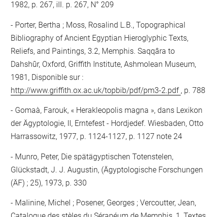
1982, p. 267, ill. p. 267, N° 209
Porter, Bertha ; Moss, Rosalind L.B., Topographical
Bibliography of Ancient Egyptian Hieroglyphic Texts,
Reliefs, and Paintings, 3.2, Memphis. Saqqâra to
Dahshûr, Oxford, Griffith Institute, Ashmolean Museum,
1981, Disponible sur :
http://www.griffith.ox.ac.uk/topbib/pdf/pm3-2.pdf
, p. 788
Gomaà, Farouk, « Herakleopolis magna », dans Lexikon
der Ägyptologie, II, Erntefest - Hordjedef. Wiesbaden, Otto
Harrassowitz, 1977, p. 1124-1127, p. 1127 note 24
Munro, Peter, Die spätägyptischen Totenstelen,
Glückstadt, J. J. Augustin, (Ägyptologische Forschungen
(ÄF) ; 25), 1973, p. 330
Malinine, Michel ; Posener, Georges ; Vercoutter, Jean,
Catalogue des stèles du Sérapéum de Memphis, 1, Textes