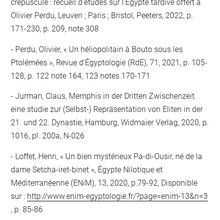
crépuscule : recueil d'études sur l'Égypte tardive offert à
Olivier Perdu, Leuven ; Paris ; Bristol, Peeters, 2022, p.
171-230, p. 209, note 308
Perdu, Olivier, « Un héliopolitain à Bouto sous les
Ptolémées », Revue d'Égyptologie (RdE), 71, 2021, p. 105-
128, p. 122 note 164, 123 notes 170-171
Jurman, Claus, Memphis in der Dritten Zwischenzeit.
eine studie zur (Selbst-) Repräsentation von Eliten in der
21. und 22. Dynastie, Hamburg, Widmaier Verlag, 2020, p.
1016, pl. 200a, N-026
Loffet, Henri, « Un bien mystérieux Pa-di-Ousir, né de la
dame Setcha-iret-binet », Égypte Nilotique et
Méditerranéenne (ENiM), 13, 2020, p.79-92, Disponible
sur :
http://www.enim-egyptologie.fr/?page=enim-13&n=3
, p. 85-86