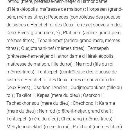
Iretrou (mère, prêtresse-hem-nétjer d'Hathor dame
d'Hérakléopolis, maîtresse de maison) ; Horpasen (grand-
père, mêmes titres) ; Pepdedes (contrôleuse des joueuse
de sistres d'Herichef roi des Deux Terres et souverain des
Deux Rives, grand-mère, ?) ; Ptahhem (arrière-grand-père,
mêmes titres) ; Tchankemet (arrière-grand-mère, mêmes
titres) ; Oudjptahankhef (mêmes titres) ; Tentsepeh
(prêtresse-hem-nétjer d'Hathor dame d'Hérakléopolis,
maîtresse de maison, fille du roi) ; Nemrod (fils du roi,
mêmes titres) ; Tentsepeh (contrôleuse des joueuse de
sistres d'Herichef roi des Deux Terres et souverain des
Deux Rives) ; Osorkon l'Ancien ; Oudjmoutankhes (fille du
roi) ; Takélot I ; Kepes (mère du dieu) ; Osorkon I ;
Tachedkhonsou (mère du dieu) ; Chechonq I ; Karama
(mère du dieu) ; Nemrod (prêtre-it-nétjer, grand chef) ;
Tentsepeh (mère du dieu) ; Chéchanq (mêmes titres) ;
Mehytenousekhet (mère du roi) ; Patchout (mêmes titres)