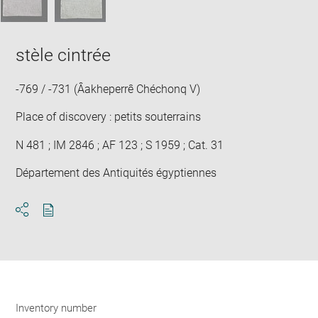
stèle cintrée
-769 / -731 (Âakheperrê Chéchonq V)
Place of discovery : petits souterrains
N 481 ; IM 2846 ; AF 123 ; S 1959 ; Cat. 31
Département des Antiquités égyptiennes
Download
Share
pdf
Inventory number