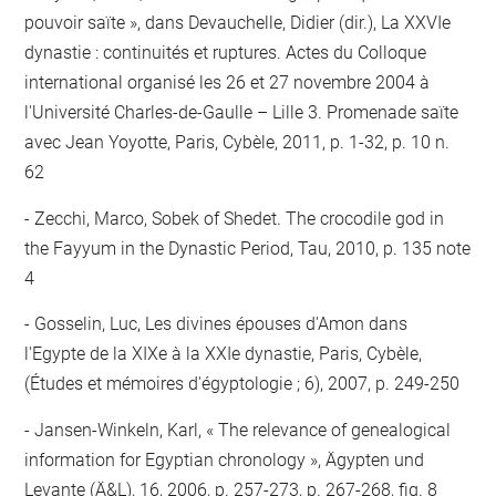
pouvoir saïte », dans Devauchelle, Didier (dir.), La XXVIe
dynastie : continuités et ruptures. Actes du Colloque
international organisé les 26 et 27 novembre 2004 à
l'Université Charles-de-Gaulle – Lille 3. Promenade saïte
avec Jean Yoyotte, Paris, Cybèle, 2011, p. 1-32, p. 10 n.
62
Zecchi, Marco, Sobek of Shedet. The crocodile god in
the Fayyum in the Dynastic Period, Tau, 2010, p. 135 note
4
Gosselin, Luc, Les divines épouses d'Amon dans
l'Egypte de la XIXe à la XXIe dynastie, Paris, Cybèle,
(Études et mémoires d'égyptologie ; 6), 2007, p. 249-250
Jansen-Winkeln, Karl, « The relevance of genealogical
information for Egyptian chronology », Ägypten und
Levante (Ä&L), 16, 2006, p. 257-273, p. 267-268, fig. 8