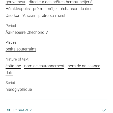
gouverneur
-
directeur des prêtres-hemou-nétjer à
Hérakléopolis
-
prêtre-it-nétjer
-
échanson du dieu
-
Osorkon l'Ancien
-
prêtre-sa-méref
Period
Âakheperrê Chéchonq V
Places
petits souterrains
Nature of text
épitaphe
-
nom de couronnement
-
nom de naissance
-
date
Script
hiéroglyphique
BIBLIOGRAPHY