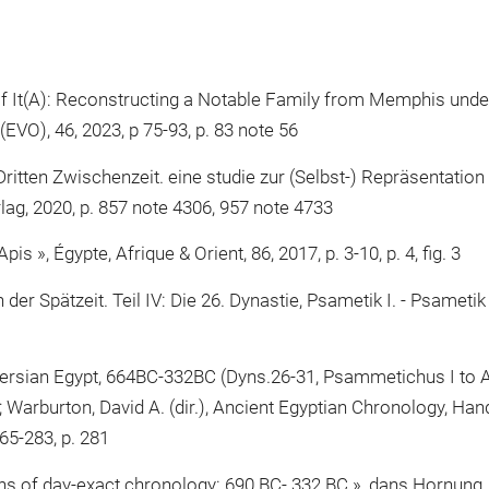
 It(A): Reconstructing a Notable Family from Memphis under 
(EVO), 46, 2023, p 75-93, p. 83 note 56
tten Zwischenzeit. eine studie zur (Selbst-) Repräsentation v
ag, 2020, p. 857 note 4306, 957 note 4733
is », Égypte, Afrique & Orient, 86, 2017, p. 3-10, p. 4, fig. 3
 der Spätzeit. Teil IV: Die 26. Dynastie, Psametik I. - Psameti
 Persian Egypt, 664BC-332BC (Dyns.26-31, Psammetichus I to A
 ; Warburton, David A. (dir.), Ancient Egyptian Chronology, Ha
265-283, p. 281
ns of day-exact chronology: 690 BC- 332 BC », dans Hornung, E