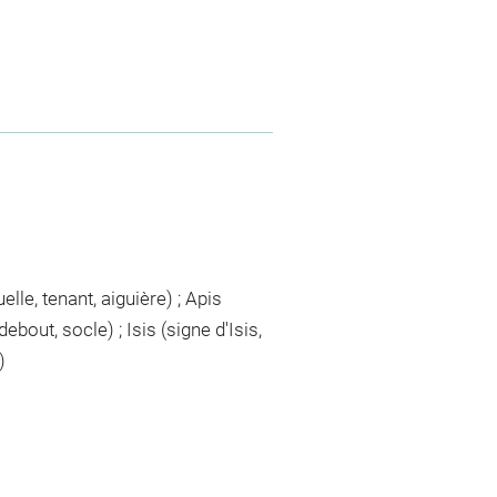
lle, tenant, aiguière) ; Apis
ebout, socle) ; Isis (signe d'Isis,
)