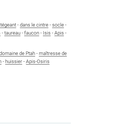
tégeant
-
dans le cintre
-
socle
-
s
-
taureau
-
faucon
-
Isis
-
Apis
-
 domaine de Ptah
-
maîtresse de
h
-
huissier
-
Apis-Osiris