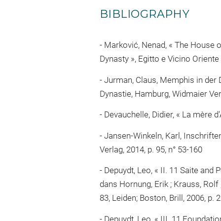
BIBLIOGRAPHY
Marković, Nenad, « The House of
Dynasty », Egitto e Vicino Oriente 
Jurman, Claus, Memphis in der Dri
Dynastie, Hamburg, Widmaier Verl
Devauchelle, Didier, « La mère d'Ap
Jansen-Winkeln, Karl, Inschriften
Verlag, 2014, p. 95, n° 53-160
Depuydt, Leo, « II. 11 Saite and
dans Hornung, Erik ; Krauss, Rolf
83, Leiden; Boston, Brill, 2006, p. 
Depuydt, Leo, « III. 11 Foundatio