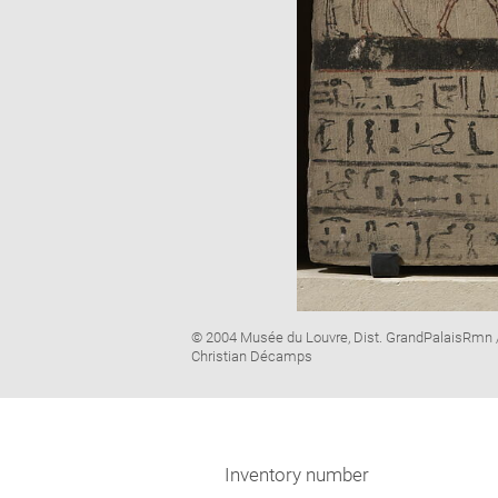
Image
© 2004 Musée du Louvre, Dist. GrandPalaisRmn 
caption:
Christian Décamps
Inventory number