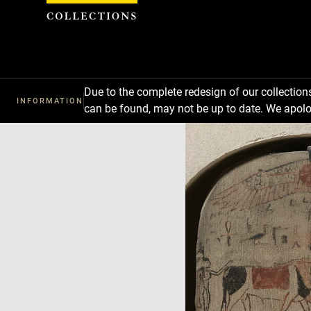
Cookies management panel
Due to the complete redesign of our collectio
INFORMATION
can be found, may not be up to date. We apolo
Download
Next
Previous