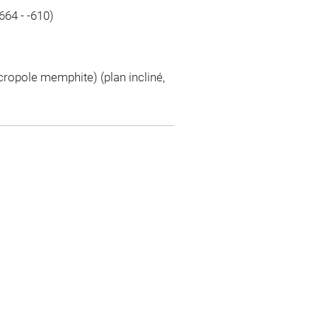
664 - -610)
pole memphite) (plan incliné,