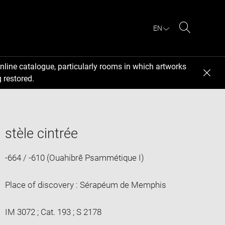
EN
Search
nline catalogue, particularly rooms in which artworks
 restored.
stèle cintrée
-664 / -610 (Ouahibrê Psammétique I)
Place of discovery : Sérapéum de Memphis
IM 3072 ; Cat. 193 ; S 2178