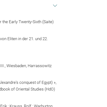
the Early Twenty-Sixth (Saite)
on Eliten in der 21. und 22.
k III., Wiesbaden, Harrassowitz
lexandre's conquest of Egypt) »,
ndbook of Oriental Studies (HdO)
rik ; Krauss, Rolf ; Warburton,