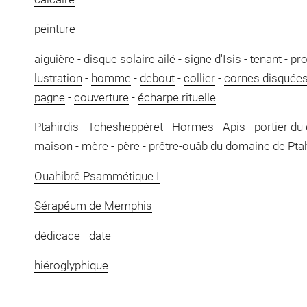
peinture
aiguière
-
disque solaire ailé
-
signe d'Isis
-
tenant
-
pro
lustration
-
homme
-
debout
-
collier
-
cornes disquée
pagne
-
couverture
-
écharpe rituelle
Ptahirdis
-
Tchesheppéret
-
Hormes
-
Apis
-
portier du
maison
-
mère
-
père
-
prêtre-ouâb du domaine de Pta
Ouahibrê Psammétique I
Sérapéum de Memphis
dédicace
-
date
hiéroglyphique