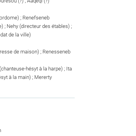
uresou (?) ; Âaqeqi (?)
majordome) ; Renefseneb
; Nehy (directeur des étables) ;
at de la ville)
aîtresse de maison) ; Renesseneb
hanteuse-hésyt à la harpe) ; Ita
syt à la main) ; Mererty
m