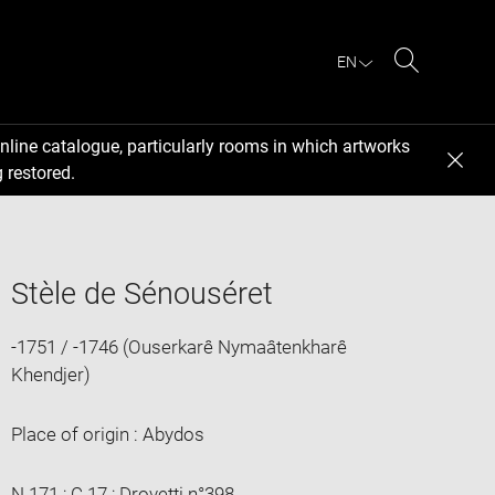
EN
Search
nline catalogue, particularly rooms in which artworks
 restored.
Stèle de Sénouséret
-1751 / -1746 (Ouserkarê Nymaâtenkharê
Khendjer)
Place of origin : Abydos
N 171 ; C 17 ; Drovetti n°398