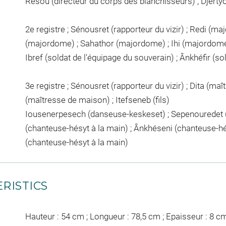
Resou (directeur du corps des blanchisseurs) ; Djertyo
2e registre ; Sénousret (rapporteur du vizir) ; Redi (
(majordome) ; Sahathor (majordome) ; Ihi (majordome) 
Ibref (soldat de l'équipage du souverain) ; Ânkhéfir (sold
3e registre ; Sénousret (rapporteur du vizir) ; Dita (m
(maîtresse de maison) ; Itefseneb (fils)
Iousenerpesech (danseuse-keskeset) ; Sepenouredet (c
(chanteuse-hésyt à la main) ; Ânkhéseni (chanteuse-hé
(chanteuse-hésyt à la main)
RISTICS
Hauteur : 54 cm ; Longueur : 78,5 cm ; Epaisseur : 8 c