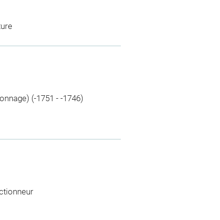
ture
nnage) (-1751 - -1746)
ectionneur