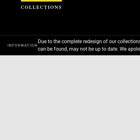
Cookies management panel
Due to the complete redesign of our collectio
INFORMATION
can be found, may not be up to date. We apolo
Download
Next
Previous