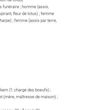
s funéraire ; homme (assis,
spirant, fleur de lotus) ; femme
harpe) ; femme (assis par terre,
Oukem (?, chargé des boeufs) ;
net (mère, maîtresse de maison) ;