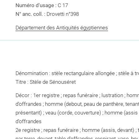
Numéro d'usage :
C 17
N° anc. coll. :
Drovetti n°398
Département des Antiquités égyptiennes
Dénomination : stèle rectangulaire allongée ; stèle à tro
Titre : Stèle de Sénouséret
Décor : 1er registre ; repas funéraire ; lustration ; hom
d'offrandes ; homme (debout, peau de panthère, tenant
présentant) ; veau (corde, couverture) ; homme (assis p
d'offrandes
2e registre ; repas funéraire ; homme (assis, devant) ;
par terre, devant, table d'offrandes, respirant, vase, bo