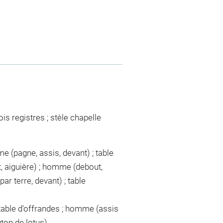
is registres ; stèle chapelle
me (pagne, assis, devant) ; table
, aiguière) ; homme (debout,
ar terre, devant) ; table
 table d'offrandes ; homme (assis
uton de lotus)