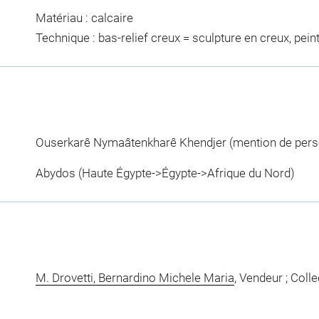
Matériau : calcaire
Technique : bas-relief creux = sculpture en creux, pein
Ouserkarê Nymaâtenkharê Khendjer (mention de perso
Abydos (Haute Égypte->Égypte->Afrique du Nord)
M. Drovetti, Bernardino Michele Maria
, Vendeur ; Coll