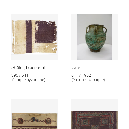
châle ; fragment
vase
395 / 641
641 / 1952
(époque byzantine)
(époque islamique)