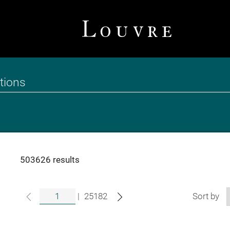
503626 results
|
25182
Sort by