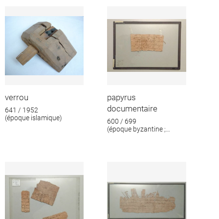
format
verrou
papyrus
documentaire
641 / 1952
(époque islamique)
600 / 699
(époque byzantine ;
époque islamique)