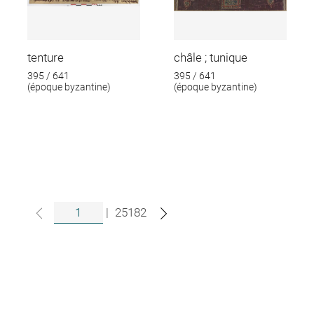
tenture
châle ; tunique
395 / 641
395 / 641
(époque byzantine)
(époque byzantine)
|
25182