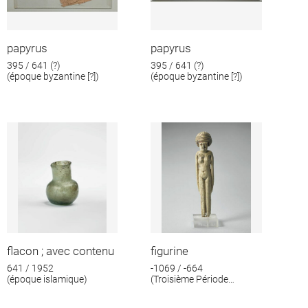
papyrus
papyrus
395 / 641 (?)
395 / 641 (?)
(époque byzantine [?])
(époque byzantine [?])
flacon ; avec contenu
figurine
641 / 1952
-1069 / -664
(époque islamique)
(Troisième Période
intermédiaire)