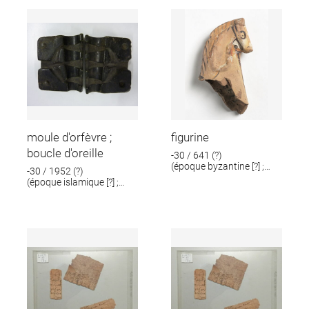
moule d'orfèvre ;
figurine
boucle d'oreille
-30 / 641 (?)
(époque byzantine [?] ;
-30 / 1952 (?)
époque romaine [?])
(époque islamique [?] ;
époque romaine [?])