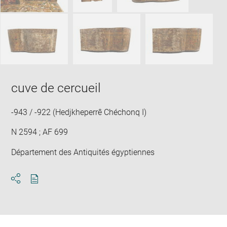
cuve de cercueil
-943 / -922 (Hedjkheperrê Chéchonq I)
N 2594 ; AF 699
Département des Antiquités égyptiennes
Download
Share
pdf