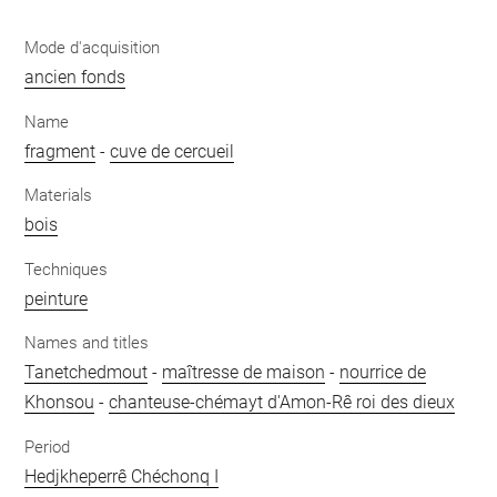
Mode d'acquisition
ancien fonds
Name
fragment
-
cuve de cercueil
Materials
bois
Techniques
peinture
Names and titles
Tanetchedmout
-
maîtresse de maison
-
nourrice de
Khonsou
-
chanteuse-chémayt d'Amon-Rê roi des dieux
Period
Hedjkheperrê Chéchonq I