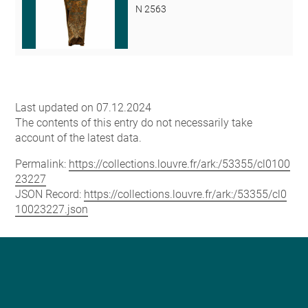
N 2563
Last updated on 07.12.2024
The contents of this entry do not necessarily take
account of the latest data.
Permalink:
https://collections.louvre.fr/ark:/53355/cl0100
23227
JSON Record:
https://collections.louvre.fr/ark:/53355/cl0
10023227.json