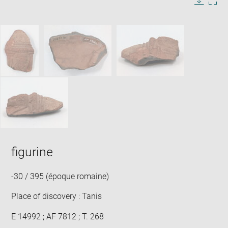
in
Image
Downlo
Enla
new
caption:
image
ima
window
SKIP IMAGE CAROUSEL
in
new
win
figurine
-30 / 395 (époque romaine)
Place of discovery : Tanis
E 14992 ; AF 7812 ; T. 268