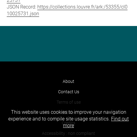
25731
JSON Record:
https://collections.louvre.fr/ark:/53355/cl0
10025731.json
About
Contact Us
Terms of use
This website uses cookies to improve your navigation
Cookies
experience and to compile site usage statistics.
Find out
Credits
more
Accessibility : non compliant