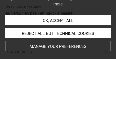
more
Description/Features
au verso
-
en bas
-
en haut
-
à bélière
OK, ACCEPT ALL
Period
Nouvel Empire
-
XVIIIe dynastie
REJECT ALL BUT TECHNICAL COOKIES
MANAGE YOUR PREFERENCES
BIBLIOGRAPHY
Ziegler, Christiane ; Labbé-Toutée, Sophie (dir.), Pharaon,
cat. exp. (Paris, Institut du monde arabe, 15 oct. 2004 au
10 avril 2005), Paris, Flammarion, 2004, p. 215, n° 94
EXHIBITION HISTORY