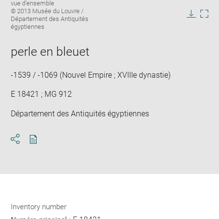
Image
vue d'ensemble
image
caption:
© 2013 Musée du Louvre /
in
Département des Antiquités
Downlo
Enla
new
égyptiennes
image
ima
window
in
perle en bleuet
new
win
-1539 / -1069 (Nouvel Empire ; XVIIIe dynastie)
E 18421 ; MG 912
Département des Antiquités égyptiennes
Download
Share
pdf
Inventory number