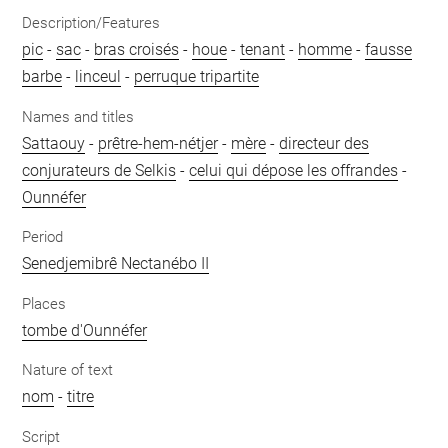
Description/Features
pic
-
sac
-
bras croisés
-
houe
-
tenant
-
homme
-
fausse
barbe
-
linceul
-
perruque tripartite
Names and titles
Sattaouy
-
prêtre-hem-nétjer
-
mère
-
directeur des
conjurateurs de Selkis
-
celui qui dépose les offrandes
-
Ounnéfer
Period
Senedjemibrê Nectanébo II
Places
tombe d'Ounnéfer
Nature of text
nom
-
titre
Script