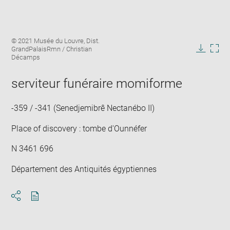
Enlarge
Image
© 2021 Musée du Louvre, Dist.
image
caption:
GrandPalaisRmn / Christian
in
Downlo
Enla
Décamps
new
image
ima
window
in
serviteur funéraire momiforme
new
win
-359 / -341 (Senedjemibrê Nectanébo II)
Place of discovery : tombe d'Ounnéfer
N 3461 696
Département des Antiquités égyptiennes
Download
Share
pdf