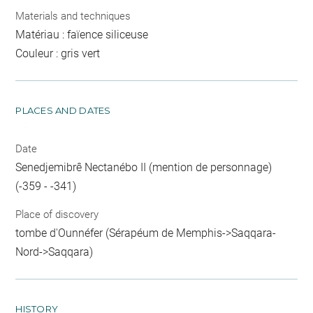
Materials and techniques
Matériau : faïence siliceuse
Couleur : gris vert
PLACES AND DATES
Date
Senedjemibrê Nectanébo II (mention de personnage)
(-359 - -341)
Place of discovery
tombe d'Ounnéfer (Sérapéum de Memphis->Saqqara-
Nord->Saqqara)
HISTORY