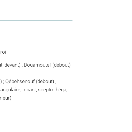
roi
out, devant) ; Douamoutef (debout)
t) ; Qébehsenouf (debout) ;
angulaire, tenant, sceptre héqa,
rieur)