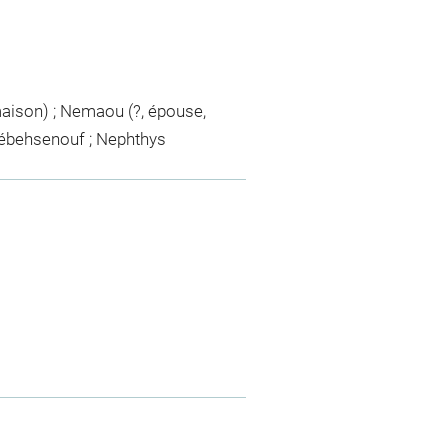
maison) ; Nemaou (?, épouse,
ébehsenouf ; Nephthys