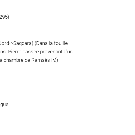
1295)
rd->Saqqara) (Dans la fouille
ains. Pierre cassée provenant d'un
la chambre de Ramsès IV.)
ogue