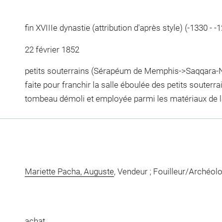
fin XVIIIe dynastie (attribution d'après style) (-1330 - -
22 février 1852
petits souterrains (Sérapéum de Memphis->Saqqara-No
faite pour franchir la salle éboulée des petits souterr
tombeau démoli et employée parmi les matériaux de 
Mariette Pacha, Auguste
, Vendeur ; Fouilleur/Archéol
achat