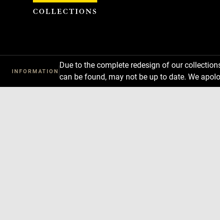
Cookies management panel
Due to the complete redesign of our collectio
INFORMATION
can be found, may not be up to date. We apolo
Download
Next
Previous