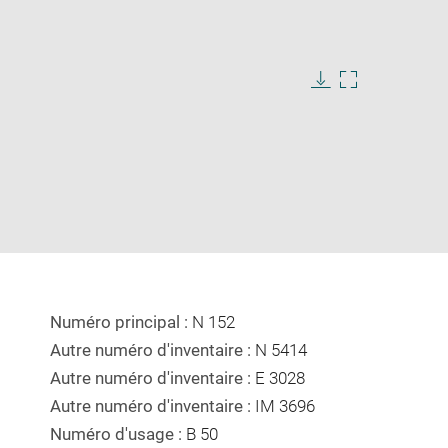
Download
Enlarge
image
image
in
new
window
Numéro principal :
N 152
Autre numéro d'inventaire :
N 5414
Autre numéro d'inventaire :
E 3028
Autre numéro d'inventaire :
IM 3696
Numéro d'usage :
B 50