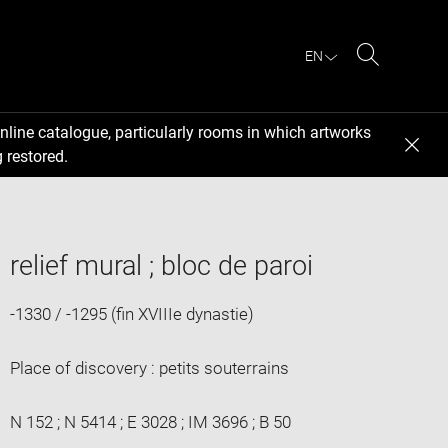
EN
Search
nline catalogue, particularly rooms in which artworks
 restored.
relief mural ; bloc de paroi
-1330 / -1295 (fin XVIIIe dynastie)
Place of discovery : petits souterrains
N 152 ; N 5414 ; E 3028 ; IM 3696 ; B 50