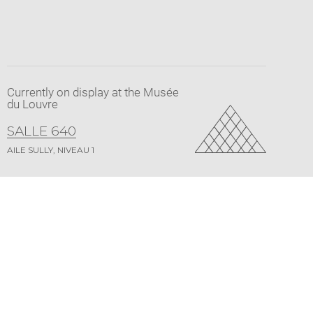
Currently on display at the Musée
du Louvre
SALLE 640
AILE SULLY, NIVEAU 1