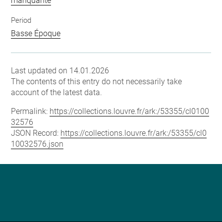
manquante
Period
Basse Époque
Last updated on 14.01.2026
The contents of this entry do not necessarily take
account of the latest data.
Permalink:
https://collections.louvre.fr/ark:/53355/cl0100
32576
JSON Record:
https://collections.louvre.fr/ark:/53355/cl0
10032576.json