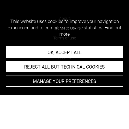
About
This website uses cookies to improve your navigation
experience and to compile site usage statistics.
Find out
Contact Us
more
Terms of use
Cookies
OK, ACCEPT ALL
Credits
REJECT ALL BUT TECHNICAL COOKIES
Accessibility : non compliant
MANAGE YOUR PREFERENCES