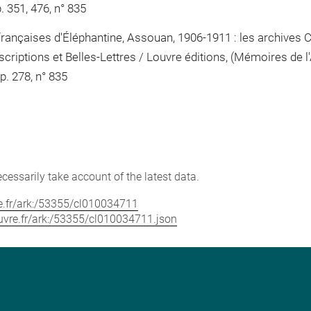
. 351, 476, n° 835
 françaises d'Éléphantine, Assouan, 1906-1911 : les archives 
criptions et Belles-Lettres / Louvre éditions, (Mémoires de l
 p. 278, n° 835
cessarily take account of the latest data.
vre.fr/ark:/53355/cl010034711
louvre.fr/ark:/53355/cl010034711.json