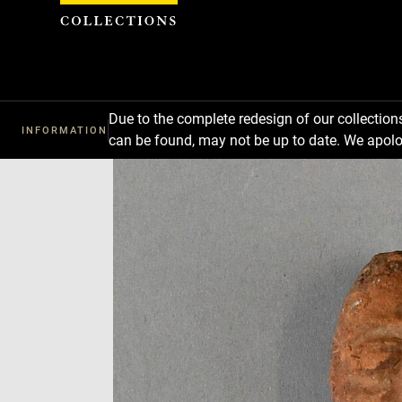
Cookies management panel
Due to the complete redesign of our collectio
INFORMATION
can be found, may not be up to date. We apolo
Download
Next
Previous