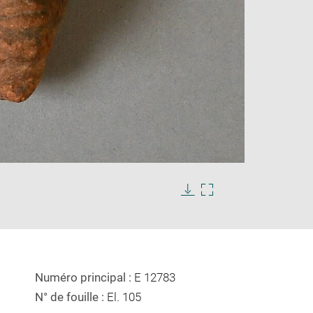
Enlarge
image
in
Download
Enlarge
new
image
image
window
in
new
window
Numéro principal :
E 12783
N° de fouille :
El. 105