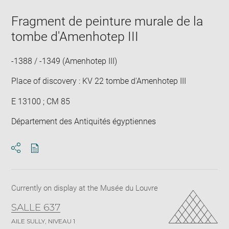
new
image
ima
window
in
Fragment de peinture murale de la
new
tombe d'Amenhotep III
win
-1388 / -1349 (Amenhotep III)
Place of discovery : KV 22 tombe d'Amenhotep III
E 13100 ; CM 85
Département des Antiquités égyptiennes
Download
Share
pdf
Currently on display at the Musée du Louvre
SALLE 637
AILE SULLY, NIVEAU 1