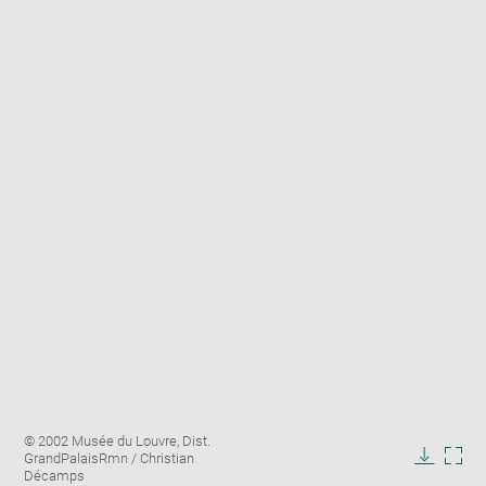
Enlarge
Image
© 2002 Musée du Louvre, Dist.
image
caption:
GrandPalaisRmn / Christian
in
Downlo
Enla
Décamps