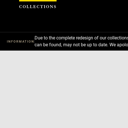
Cookies management panel
Due to the complete redesign of our collectio
INFORMATION
can be found, may not be up to date. We apolo
Download
Next
Previous