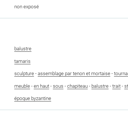
non exposé
balustre
tamaris
sculpture
-
assemblage par tenon et mortaise
-
tourn
meuble
-
en haut
-
sous
-
chapiteau
-
balustre
-
trait
-
s
époque byzantine