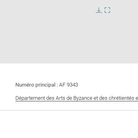
Download
Enlarge
image
image
in
new
window
Numéro principal :
AF 9343
Département des Arts de Byzance et des chrétientés e