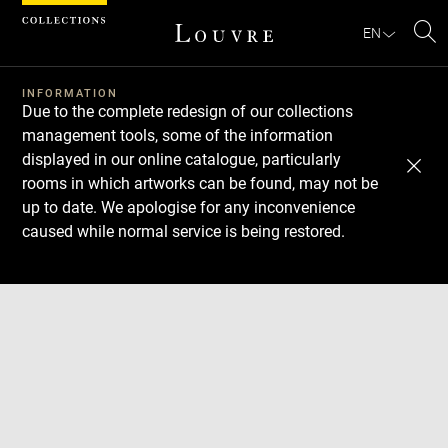
Cookies management panel
EN
Se
INFORMATION
Due to the complete redesign of our collections
management tools, some of the information
displayed in our online catalogue, particularly
rooms in which artworks can be found, may not be
up to date. We apologise for any inconvenience
caused while normal service is being restored.
Download
Next
Previous
Enlarge