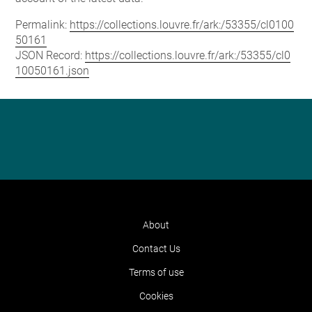
Permalink:
https://collections.louvre.fr/ark:/53355/cl0100
50161
JSON Record:
https://collections.louvre.fr/ark:/53355/cl0
10050161.json
About
Contact Us
Terms of use
Cookies