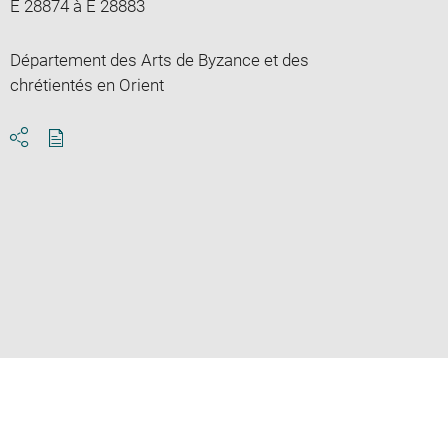
E 28874 à E 28883
Département des Arts de Byzance et des
chrétientés en Orient
Download
Share
pdf