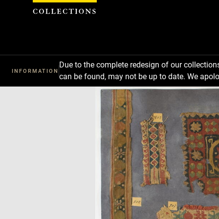
Cookies management panel
Due to the complete redesign of our collectio
INFORMATION
can be found, may not be up to date. We apolo
Download
Next
Previous