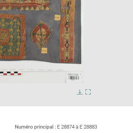
Enlarge
s
image
in
Download
Enlarge
new
image
image
window
in
new
window
Numéro principal :
E 28874 à E 28883