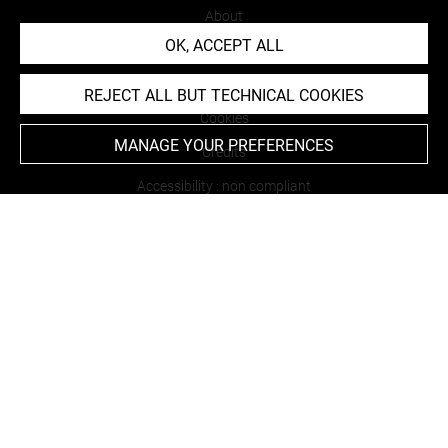
About
OK, ACCEPT ALL
Contact Us
Terms of use
REJECT ALL BUT TECHNICAL COOKIES
Cookies
MANAGE YOUR PREFERENCES
Credits
Accessibility : non compliant