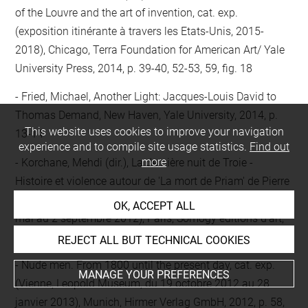
of the Louvre and the art of invention, cat. exp.
(exposition itinérante à travers les Etats-Unis, 2015-
2018), Chicago, Terra Foundation for American Art/ Yale
University Press, 2014, p. 39-40, 52-53, 59, fig. 18
Fried, Michael, Another Light: Jacques-Louis David to
Thomas Demand, New Haven, Yale University, 2014, p.
This website uses cookies to improve your navigation
13-14
experience and to compile site usage statistics.
Find out
more
Korchane, Mehdi (dir.), La dernière nuit de Troie -
Histoire et violence autour de 'La mort de Priam' de Pierre
Guérin, cat. exp. (Angers, Musée des Beaux-Arts, du 25
OK, ACCEPT ALL
mai au 2 septembre 2012), Paris, Somogy éditions d'art,
2012, p. 31-32, 121-122, fig. 51
REJECT ALL BUT TECHNICAL COOKIES
Nude men. From 1800 until the present day, cat. exp.
MANAGE YOUR PREFERENCES
(Vienne, Leopold Museum, du 19 octobre 2012 au 28
janvier 2013), Munich, Hirmer Verlag GmbH, 2012, p. 58,