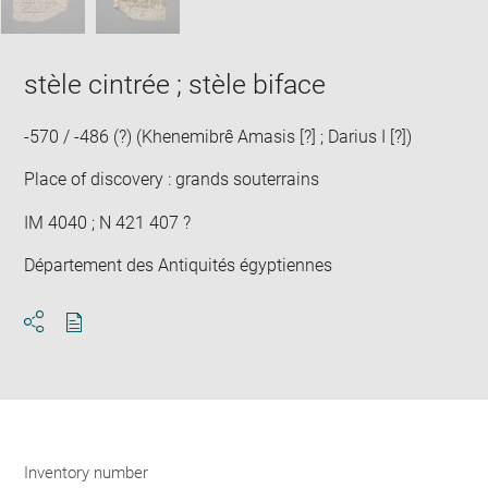
stèle cintrée ; stèle biface
-570 / -486 (?) (Khenemibrê Amasis [?] ; Darius I [?])
Place of discovery : grands souterrains
IM 4040 ; N 421 407 ?
Département des Antiquités égyptiennes
Download
Share
pdf
Inventory number