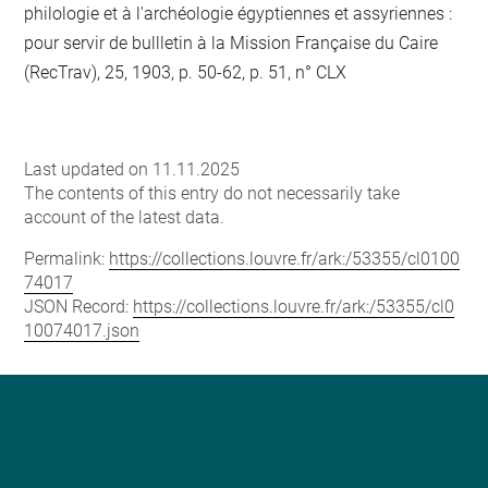
philologie et à l'archéologie égyptiennes et assyriennes :
pour servir de bullletin à la Mission Française du Caire
(RecTrav), 25, 1903, p. 50-62, p. 51, n° CLX
Last updated on 11.11.2025
The contents of this entry do not necessarily take
account of the latest data.
Permalink:
https://collections.louvre.fr/ark:/53355/cl0100
74017
JSON Record:
https://collections.louvre.fr/ark:/53355/cl0
10074017.json