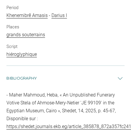
Period
Khenemibrê Amasis
-
Darius I
Places
grands souterrains
Script
hiéroglyphique
BIBLIOGRAPHY
Maher Mahmoud, Heba, « An Unpublished Funerary
Votive Stela of Ahmose-Mery-Netier 'JE 99109' in the
Egyptian Museum, Cairo », Shedet, 14, 2025, p. 45-67,
Disponible sur :
https://shedet.journals.ekb.eg/article_385878_872a357fc2