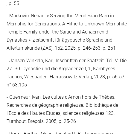
, p. 55
Marković, Nenad, « Serving the Mendesian Ram in
Memphis for Generations. A Hitherto Unknown Memphite
Temple Family under the Saitic and Achaemenid
Dynasties », Zeitschrift für ägyptische Sprache und
Altertumskunde (ZÄS), 152, 2025, p. 246-253, p. 251
Jansen-Winkeln, Karl, Inschriften der Spätzeit. Teil V: Die
27.-30. Dynastie und die Argeadenzeit, 1, Kambyses-
Tachos, Wiesbaden, Harrassowitz Verlag, 2023, p. 56-57,
n° 63.105
Guermeur, Ivan, Les cultes d'Amon hors de Thèbes.
Recherches de géographie religieuse. Bibliothèque de
l'Ecole des Hautes Etudes, sciences religieuses 123,
Turnhout, Brepols, 2005, p. 25-26
Porter, Bertha ; Moss, Rosalind L.B., Topographical