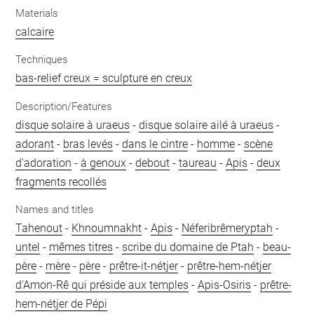
Materials
calcaire
Techniques
bas-relief creux = sculpture en creux
Description/Features
disque solaire à uraeus
-
disque solaire ailé à uraeus
-
adorant
-
bras levés
-
dans le cintre
-
homme
-
scène
d'adoration
-
à genoux
-
debout
-
taureau
-
Apis
-
deux
fragments recollés
Names and titles
Tahenout
-
Khnoumnakht
-
Apis
-
Néferibrêmeryptah
-
untel
-
mêmes titres
-
scribe du domaine de Ptah
-
beau-
père
-
mère
-
père
-
prêtre-it-nétjer
-
prêtre-hem-nétjer
d'Amon-Rê qui préside aux temples
-
Apis-Osiris
-
prêtre-
hem-nétjer de Pépi