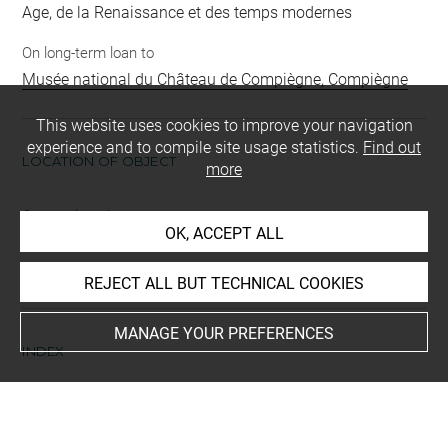
Age, de la Renaissance et des temps modernes
On long-term loan to
Musée national du Château de Compiègne, Compiègne
This website uses cookies to improve your navigation
experience and to compile site usage statistics.
Find out
LOCATION OF OBJECT
more
Current location
OK, ACCEPT ALL
Compiègne (France), Musée national du château de
Compiègne
REJECT ALL BUT TECHNICAL COOKIES
MANAGE YOUR PREFERENCES
INDEX
Mode d'acquisition
legs