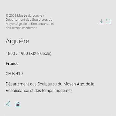
Enlarge
Image
© 2009 Musée du Louvre /
image
caption:
Département des Sculptures du
in
Moyen Age, de la Renaissance et
Downlo
Enla
new
des temps modernes
image
ima
window
in
Aiguière
new
win
1800 / 1900 (XIXe siècle)
France
CH B 419
Département des Sculptures du Moyen Age, de la
Renaissance et des temps modernes
Download
Share
pdf