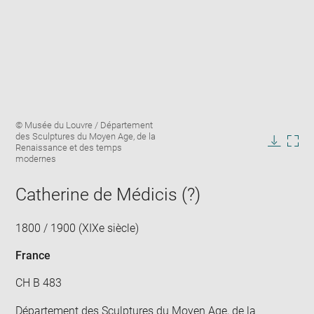
Enlarge
Image
© Musée du Louvre / Département
image
caption:
des Sculptures du Moyen Age, de la
in
Renaissance et des temps
Downlo
Enla
new
modernes
image
ima
window
in
Catherine de Médicis (?)
new
win
1800 / 1900 (XIXe siècle)
France
CH B 483
Département des Sculptures du Moyen Age, de la