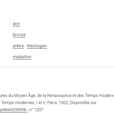
don
bronze
prêtre
-
théologien
médaillon
ptures du Moyen Âge, de la Renaissance et des Temps modern
Temps modernes, I et II, Paris, 1922, Disponible sur :
8/bpt6k6425955b
, n° 1207