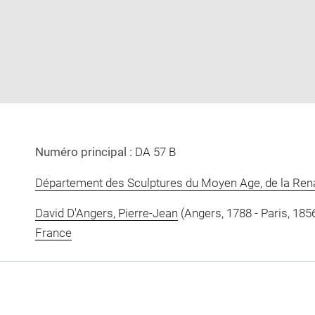
image
image
in
new
window
Numéro principal :
DA 57 B
Département des Sculptures du Moyen Age, de la Re
David D'Angers, Pierre-Jean
(Angers, 1788 - Paris, 185
France