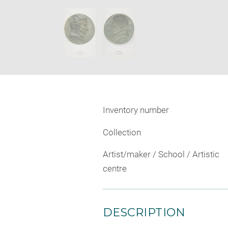
new
SKIP IMAGE CAROUSEL
window
Inventory number
Collection
Artist/maker / School / Artistic
centre
DESCRIPTION