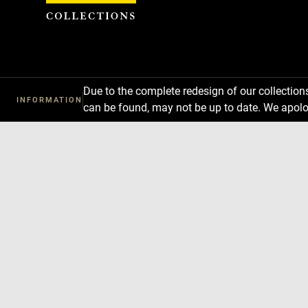
Cookies management panel
Due to the complete redesign of our collectio
INFORMATION
can be found, may not be up to date. We apolo
Download
Next
Previous