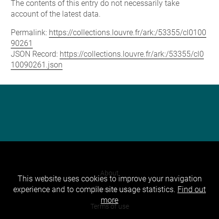
The contents of this entry do not necessarily take
account of the latest data.
Permalink:
https://collections.louvre.fr/ark:/53355/cl0100
90261
JSON Record:
https://collections.louvre.fr/ark:/53355/cl0
10090261.json
About
This website uses cookies to improve your navigation
experience and to compile site usage statistics.
Find out
Contact Us
more
Terms of use