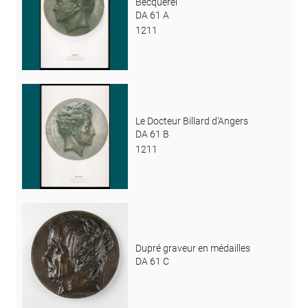
Becquerel
DA 61 A
1211
Le Docteur Billard d'Angers
DA 61 B
1211
Dupré graveur en médailles
DA 61 C