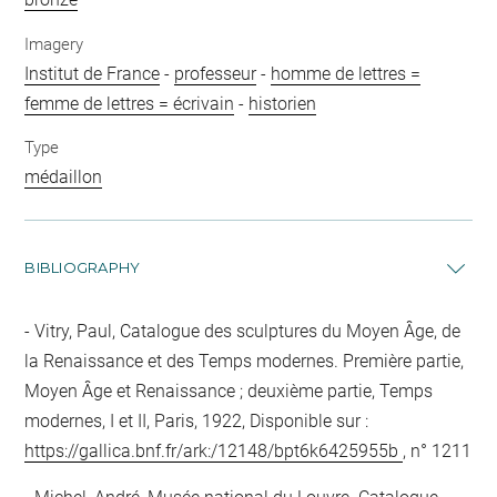
Imagery
Institut de France
-
professeur
-
homme de lettres =
femme de lettres = écrivain
-
historien
Type
médaillon
BIBLIOGRAPHY
Vitry, Paul, Catalogue des sculptures du Moyen Âge, de
la Renaissance et des Temps modernes. Première partie,
Moyen Âge et Renaissance ; deuxième partie, Temps
modernes, I et II, Paris, 1922, Disponible sur :
https://gallica.bnf.fr/ark:/12148/bpt6k6425955b
, n° 1211