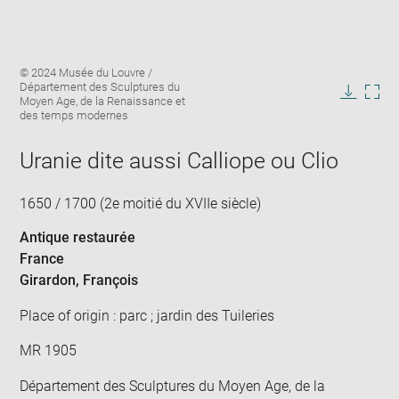
Enlarge
Image
© 2024 Musée du Louvre /
image
caption:
Département des Sculptures du
in
Moyen Age, de la Renaissance et
Downlo
Enla
new
des temps modernes
image
ima
window
in
Uranie dite aussi Calliope ou Clio
new
win
1650 / 1700 (2e moitié du XVIIe siècle)
Antique restaurée
France
Girardon, François
Place of origin : parc ; jardin des Tuileries
MR 1905
Département des Sculptures du Moyen Age, de la