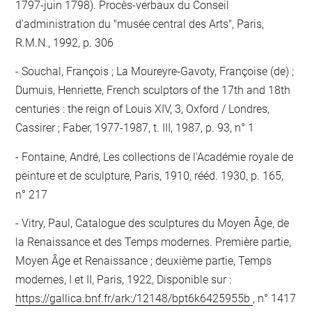
1797-juin 1798). Procès-verbaux du Conseil
d'administration du "musée central des Arts", Paris,
R.M.N., 1992, p. 306
Souchal, François ; La Moureyre-Gavoty, Françoise (de) ;
Dumuis, Henriette, French sculptors of the 17th and 18th
centuries : the reign of Louis XIV, 3, Oxford / Londres,
Cassirer ; Faber, 1977-1987, t. III, 1987, p. 93, n° 1
Fontaine, André, Les collections de l'Académie royale de
peinture et de sculpture, Paris, 1910, rééd. 1930, p. 165,
n° 217
Vitry, Paul, Catalogue des sculptures du Moyen Âge, de
la Renaissance et des Temps modernes. Première partie,
Moyen Âge et Renaissance ; deuxième partie, Temps
modernes, I et II, Paris, 1922, Disponible sur :
https://gallica.bnf.fr/ark:/12148/bpt6k6425955b
, n° 1417