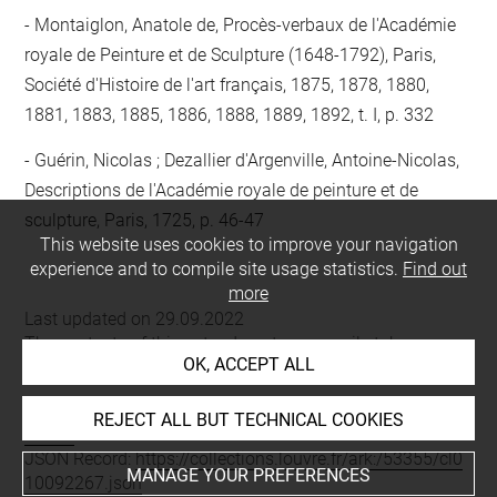
Montaiglon, Anatole de, Procès-verbaux de l'Académie
royale de Peinture et de Sculpture (1648-1792), Paris,
Société d'Histoire de l'art français, 1875, 1878, 1880,
1881, 1883, 1885, 1886, 1888, 1889, 1892, t. I, p. 332
Guérin, Nicolas ; Dezallier d'Argenville, Antoine-Nicolas,
Descriptions de l'Académie royale de peinture et de
sculpture, Paris, 1725, p. 46-47
This website uses cookies to improve your navigation
experience and to compile site usage statistics.
Find out
more
Last updated on 29.09.2022
The contents of this entry do not necessarily take
OK, ACCEPT ALL
account of the latest data.
Permalink:
https://collections.louvre.fr/ark:/53355/cl0100
REJECT ALL BUT TECHNICAL COOKIES
92267
JSON Record:
https://collections.louvre.fr/ark:/53355/cl0
MANAGE YOUR PREFERENCES
10092267.json